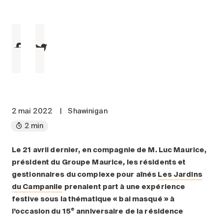
Entretien
Stationnement
Soins
Longue durée
Courte durée
Notre approche
Les 8 étapes d’emménagement
2 mai 2022
|
Shawinigan
Nos résidences
2 min
Emplois
Le 21 avril dernier, en compagnie de M. Luc Maurice,
président du Groupe Maurice
,
les résidents et
À propos
gestionnaires du complexe pour aînés
Les Jardins
Nouvelles
du Campanile
prenaient part à une expérience
FAQ
festive sous la thématique « bal masqué » à
e
l’occasion du 15
anniversaire de la résidence
Rechercher&nbsp;: