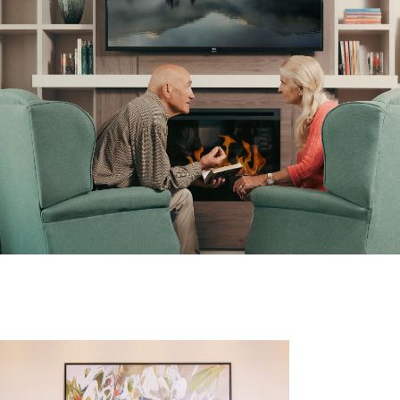
Comprendre la vie en résidence
Faire le bon choix
Comprendre les coûts
Les 6 étapes de décision
Votre arrivée en résidence
Témoignages
Ce qui est inclus
Votre appartement
Aires communes
Activités
Commerces intégrés
Services optionnels
Repas
Soins optionnels