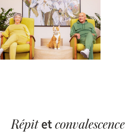
Entretien
Stationnement
Soins
Longue durée
Courte durée
Notre approche
Les 8 étapes d’emménagement
Nos résidences
Emplois
À propos
Nouvelles
et
FAQ
Répit
convalescence
Rechercher&nbsp;: