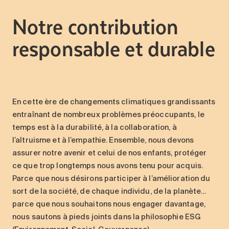
Entretien
Notre contribution
Stationnement
responsable et durable
Soins
Longue durée
Courte durée
Notre approche
En cette ère de changements climatiques grandissants
Les 8 étapes d’emménagement
entraînant de nombreux problèmes préoccupants, le
Nos résidences
temps est à la durabilité, à la collaboration, à
l’altruisme et à l’empathie. Ensemble, nous devons
assurer notre avenir et celui de nos enfants, protéger
Emplois
ce que trop longtemps nous avons tenu pour acquis.
À propos
Parce que nous désirons participer à l’amélioration du
Nouvelles
sort de la société, de chaque individu, de la planète…
FAQ
parce que nous souhaitons nous engager davantage,
nous sautons à pieds joints dans la philosophie ESG
Rechercher&nbsp;: