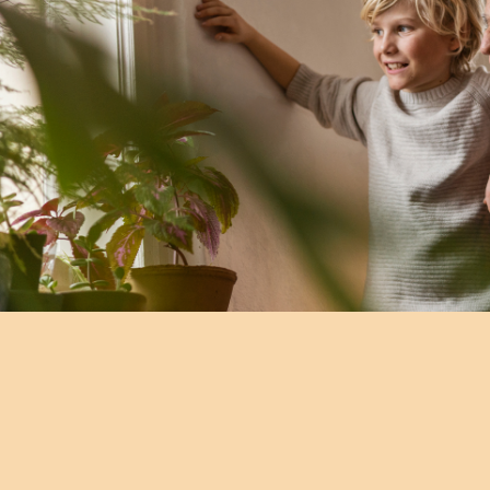
Comprendre la vie en résidence
Faire le bon choix
Comprendre les coûts
Les 6 étapes de décision
Votre arrivée en résidence
Témoignages
Ce qui est inclus
Votre appartement
Aires communes
Activités
Commerces intégrés
Services optionnels
Repas
Soins optionnels