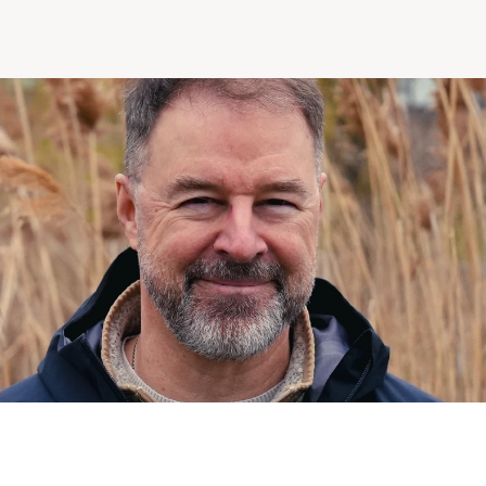
Comprendre la vie en résidence
Faire le bon choix
Comprendre les coûts
Les 6 étapes de décision
Votre arrivée en résidence
Témoignages
Ce qui est inclus
Votre appartement
Aires communes
Activités
Commerces intégrés
Services optionnels
Repas
Soins optionnels