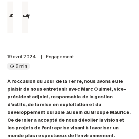
Entretien
Stationnement
Soins
Longue durée
Courte durée
Notre approche
19 avril 2024
|
Engagement
Les 8 étapes d’emménagement
9 min
Nos résidences
À l’occasion du Jour de la Terre, nous avons eu le
plaisir de nous entretenir avec Marc Ouimet, vice-
Emplois
président adjoint, responsable de la gestion
À propos
d’actifs, de la mise en exploitation et du
Nouvelles
développement durable au sein du Groupe Maurice.
Ce dernier a accepté de nous dévoiler la vision et
FAQ
les projets de l’entreprise visant à favoriser un
Rechercher&nbsp;:
monde plus respectueux de l’environnement.