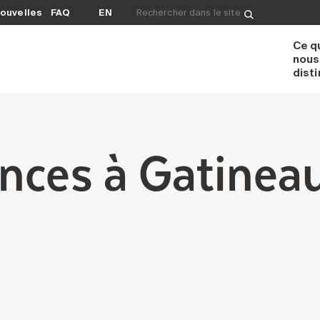
Rechercher&nbsp;:
ouvelles
FAQ
EN
Ce q
nous
dist
nces à Gatinea