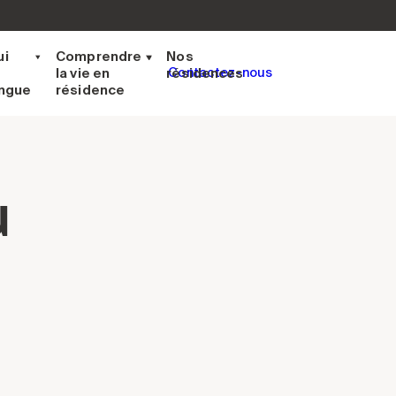
ui
Comprendre
Nos
la vie en
résidences
Contactez-nous
ingue
résidence
u