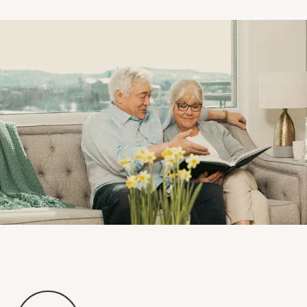
Comprendre la vie en résidence
Faire le bon choix
Comprendre les coûts
Les 6 étapes de décision
Votre arrivée en résidence
Témoignages
Ce qui est inclus
Votre appartement
Aires communes
Activités
Commerces intégrés
Services optionnels
Repas
Soins optionnels