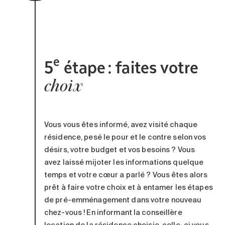
e
5
étape : faites votre
choix
Vous vous êtes informé, avez visité chaque
résidence, pesé le pour et le contre selon vos
désirs
, votre budget
et
vos
besoins
? Vous
avez
laissé mijoter les informations
quelque
temps et vo
tre cœur a parlé
? V
ous êtes
alors
prêt à faire votre choix
et
à entamer
les étapes
d
e pré-
emménagement dans votre nouveau
chez-vous
! En informant la conseillère
l
ocation de la résidence choisie, celle-ci vous