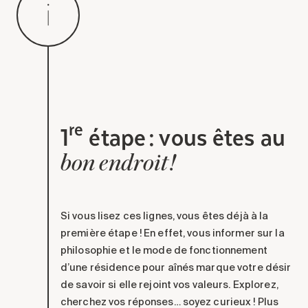
Entretien
Stationnement
Soins
Longue durée
Courte durée
re
Notre approche
1
étape : vous êtes au
Les 8 étapes d’emménagement
bon endroit !
Nos résidences
Emplois
Si vous lisez ces lignes, vous êtes déjà à
la
À propos
première étape
!
En effet, vous informer sur la
Nouvelles
philosophie et le mode de fonctionnement
FAQ
d’une résidence pour aînés
marque votre désir
de
savoir si elle rejoint vos valeurs.
Explorez,
Rechercher&nbsp;:
cherchez vos réponses… soyez curieux ! Plus