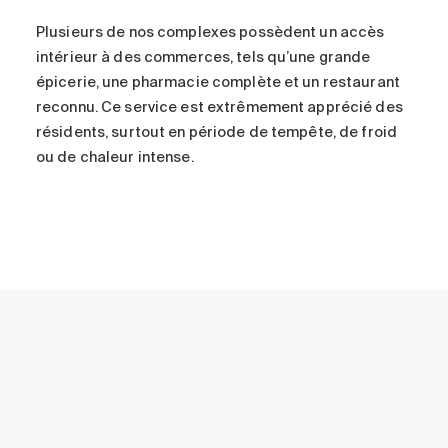
P
lusieurs de nos
complexes
possèdent
un accès
i
ntérieur
à des
commerces, tels qu’
une
grande
épicerie
,
une pharmacie
complète
et un restaurant
reconnu
.
C
e
service
est extrêmement apprécié des
résidents
, surtout en
période de
tempête
,
de
froid
ou
de chaleur intense
.