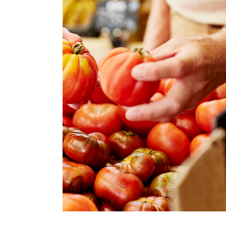
Entretien
Stationnement
Soins
Longue durée
Courte durée
Notre approche
Les 8 étapes d’emménagement
Nos résidences
Emplois
À propos
Nouvelles
FAQ
Rechercher&nbsp;: