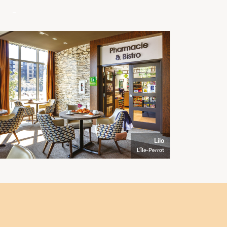
–
Lilo
L'Île-Perrot