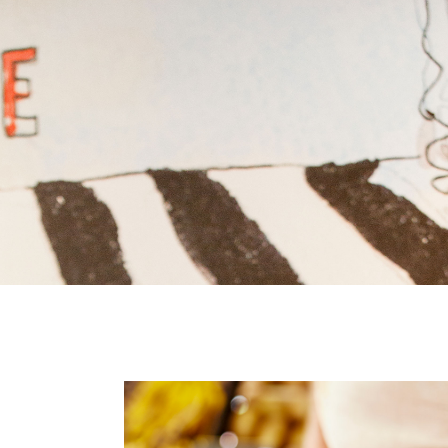
Comprendre la vie en résidence
Faire le bon choix
Comprendre les coûts
Les 6 étapes de décision
Votre arrivée en résidence
Témoignages
Ce qui est inclus
Votre appartement
Aires communes
Activités
Commerces intégrés
Services optionnels
Repas
Soins optionnels