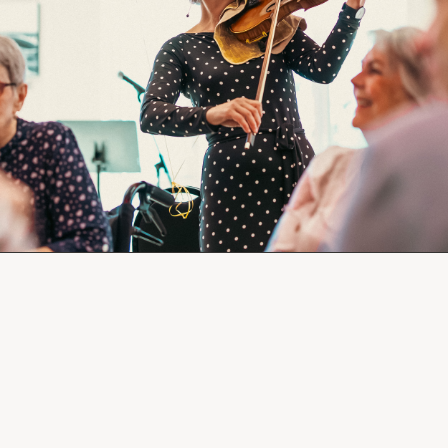
Comprendre la vie en résidence
Faire le bon choix
Comprendre les coûts
Les 6 étapes de décision
Votre arrivée en résidence
Témoignages
Ce qui est inclus
Votre appartement
Aires communes
Activités
Commerces intégrés
Services optionnels
Repas
Soins optionnels