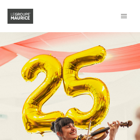
Contactez-nous
EN
Ce qui nous distingue
Notre produit
Notre expérience client
Notre esprit épicurien
Notre intégration dans la
communauté
Notre sens de l’innovation