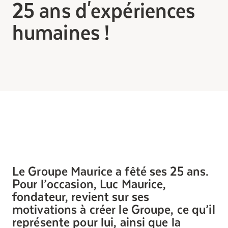
25 ans d'expériences
Entretien
humaines !
Stationnement
Soins
Longue durée
Courte durée
Notre approche
Les 8 étapes d’emménagement
Nos résidences
Emplois
Le Groupe Maurice a fêté ses 25 ans.
À propos
Pour l’occasion, Luc Maurice,
Nouvelles
fondateur, revient sur ses
FAQ
motivations à créer le Groupe, ce qu’il
représente pour lui, ainsi que la
Rechercher&nbsp;: