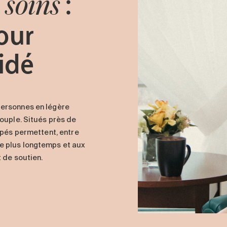
:
 soins
our
aidé
personnes en légère
ouple. Situés près de
ipés permettent, entre
e plus longtemps et aux
 de soutien.