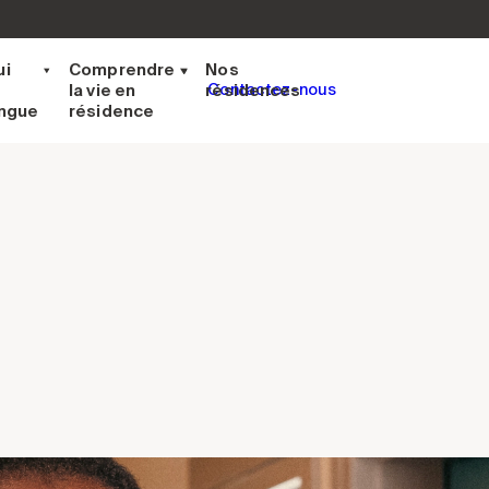
ui
Comprendre
Nos
la vie en
résidences
Contactez-nous
ingue
résidence