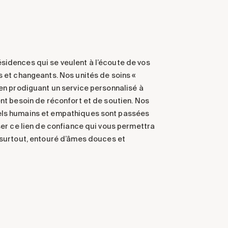
sidences qui se veulent à l’écoute de vos
s et changeants. Nos unités de soins «
 en prodiguant un service personnalisé à
ent besoin de réconfort et de soutien. Nos
els humains et empathiques sont passées
sser ce lien de confiance qui vous permettra
 surtout, entouré
d
’
âmes
douces et