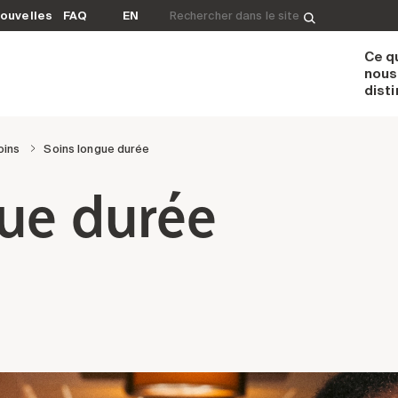
Rechercher&nbsp;:
ouvelles
FAQ
EN
Ce q
nous
dist
oins
Soins longue durée
ue durée