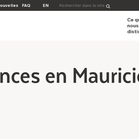
Rechercher&nbsp;:
ouvelles
FAQ
EN
Ce q
nous
dist
nces en Maurici