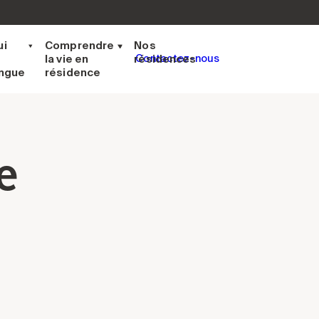
ui
Comprendre
Nos
la vie en
résidences
Contactez-nous
ingue
résidence
e