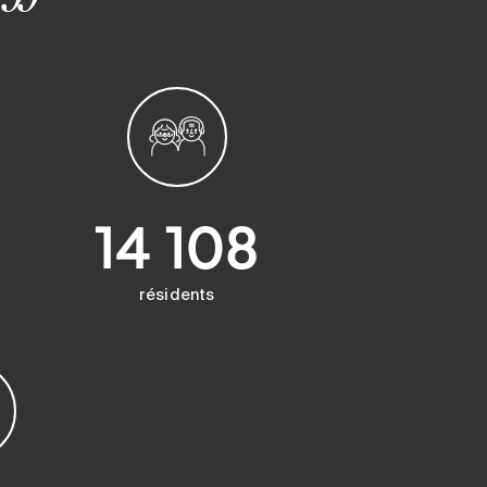
14 108
résidents