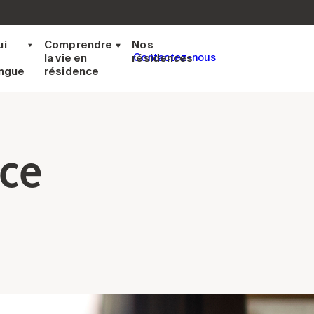
ui
Comprendre
Nos
la vie en
résidences
Contactez-nous
ingue
résidence
ce