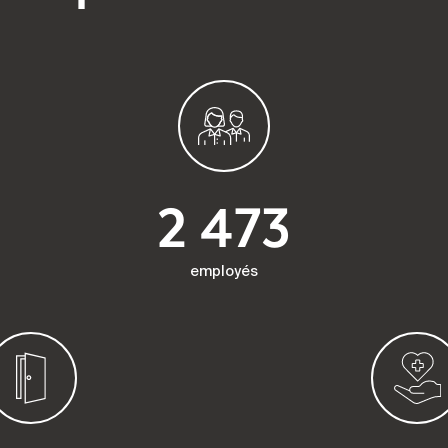
2 473
employés