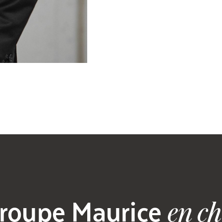
roupe Maurice
en ch