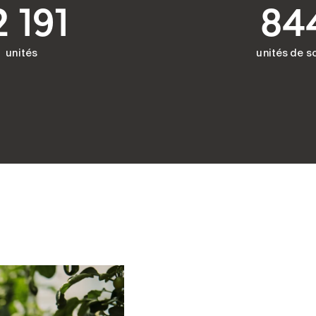
2 191
84
unités
unités de s