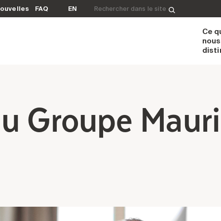
Rechercher&nbsp;:
ouvelles
FAQ
EN
Ce q
nous
dist
du Groupe Mauri