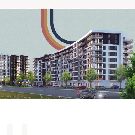
Comprendre la vie en résidence
Faire le bon choix
Comprendre les coûts
Les 6 étapes de décision
Votre arrivée en résidence
Témoignages
Ce qui est inclus
Votre appartement
Aires communes
Activités
Commerces intégrés
Services optionnels
Repas
Soins optionnels