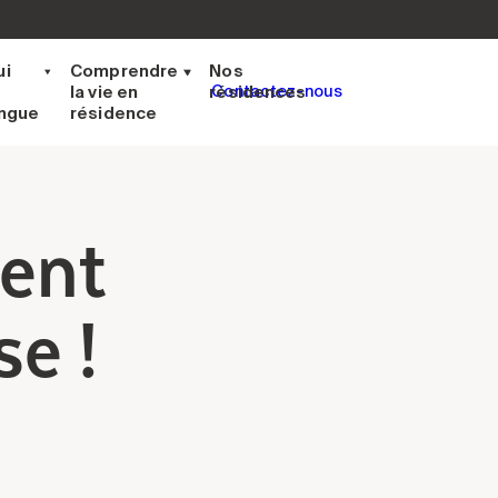
ui
Comprendre
Nos
la vie en
résidences
Contactez-nous
ingue
résidence
dent
e !