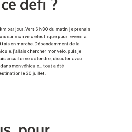
ce défi ?
m par jour. Vers 6 h 30 du matin, je prenais
tais sur mon vélo électrique pour revenir à
 mettais en marche. Dépendamment de la
cule, j’allais chercher mon vélo, puis je
uvais ensuite me détendre, discuter avec
 dans mon véhicule… tout a été
stination le 30 juillet.
us, pour