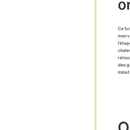
o
Ce fut
mon v
l’éta
chaleu
retou
des g
minuti
Q