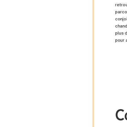
retro
parcou
conjoi
chand
plus 
pour 
C