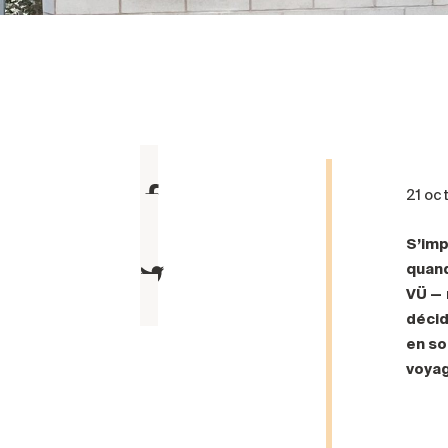
21 oc
S’imp
quand
VÜ — 
décid
en so
voyag