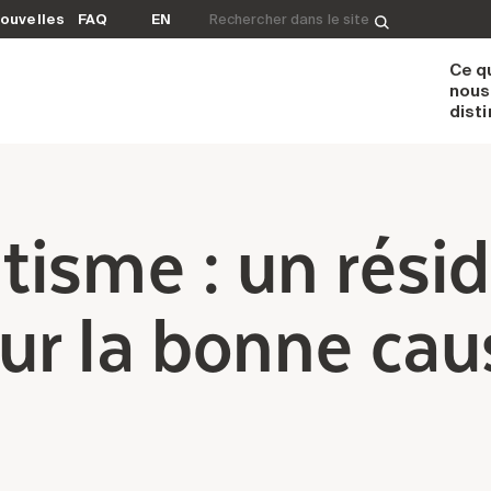
Rechercher&nbsp;:
ouvelles
FAQ
EN
Ce q
nous
dist
isme : un rési
r la bonne caus