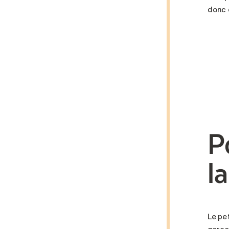
donc 
P
l
Le pet