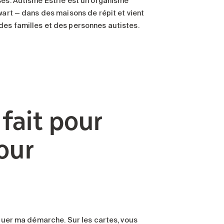
ses. Autisme Estrie est un organisme
wart — dans des maisons de répit et vient
des familles et des personnes autistes.
ait pour
our
iquer ma démarche. Sur les cartes, vous