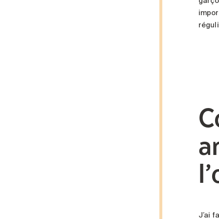
garço
impor
régul
C
a
l
J’ai 