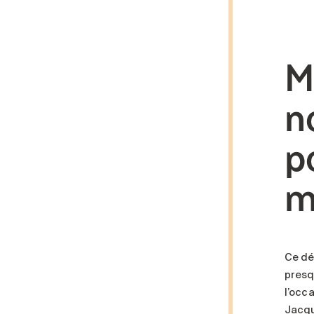
M
n
p
m
Ce déf
presq
l’occa
Jacqu