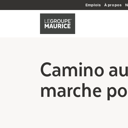
Emplois
À propos
N
Camino aut
marche pou