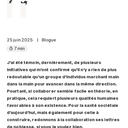
Entretien
Stationnement
Soins
Longue durée
25 juin 2025
|
Blogue
Courte durée
7 min
Notre approche
Les 8 étapes d’emménagement
J’ai été témoin, dernièrement, de plusieurs
Nos résidences
initiatives qui m’ont confirmé qu’il n’y a rien de plus
redoutable qu’un groupe d’individus marchant main
dans la main pour avancer dans la même direction.
Emplois
Pourtant, si collaborer semble facile en théorie, en
À propos
pratique, cela requiert plusieurs qualités humaines
Nouvelles
favorables à son existence. Pour la santé sociétale
FAQ
d’aujourd’hui, mais également pour celle à
construire, redonnons à la collaboration ses lettres
Rechercher&nbsp;:
de noblesse, si vous le voulez bien.