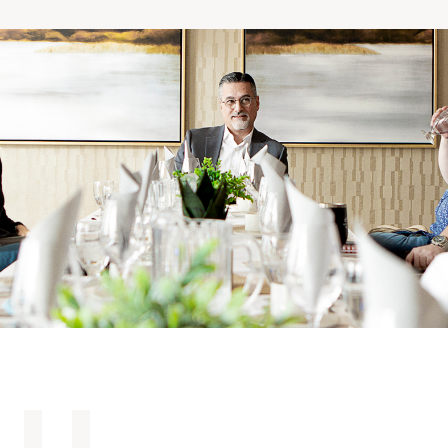
Comprendre la vie en résidence
Faire le bon choix
Comprendre les coûts
Les 6 étapes de décision
Votre arrivée en résidence
Témoignages
Ce qui est inclus
Votre appartement
Aires communes
Activités
Commerces intégrés
Services optionnels
Repas
Soins optionnels