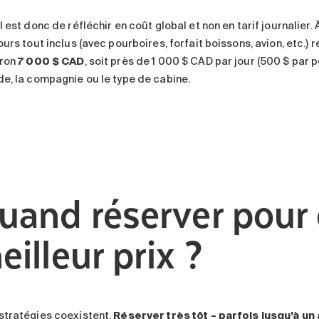
l est donc de réfléchir en coût global et non en tarif journalier. 
ours tout inclus (avec pourboires, forfait boissons, avion, etc.
iron
7 000 $ CAD
, soit près de 1 000 $ CAD par jour (500 $ par 
de, la compagnie ou le type de cabine.
uand réserver pour 
eilleur prix ?
stratégies coexistent.
Réserver très tôt – parfois jusqu’à un