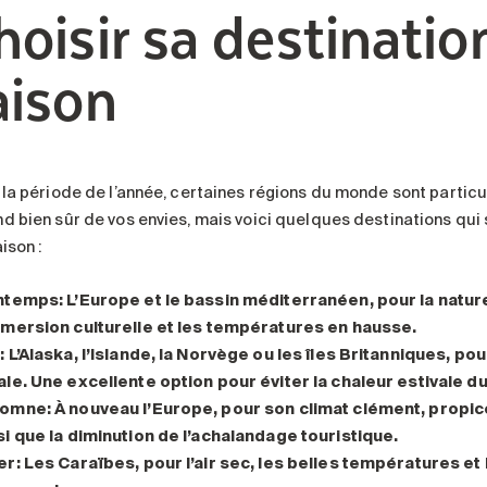
hoisir sa destinatio
aison
 la période de l’année, certaines régions du monde sont particu
d bien sûr de vos envies, mais voici quelques destinations qui 
ison :
intemps
: L’Europe et le bassin méditerranéen, pour la nature
mmersion culturelle et les températures en hausse.
é
: L’Alaska, l’Islande, la Norvège ou les îles Britanniques, pou
ale. Une excellente option pour éviter la chaleur estivale 
tomne
: À nouveau l’Europe, pour son climat clément, propic
si que la diminution de l’achalandage touristique.
er
: Les Caraïbes, pour l’air sec, les belles températures et