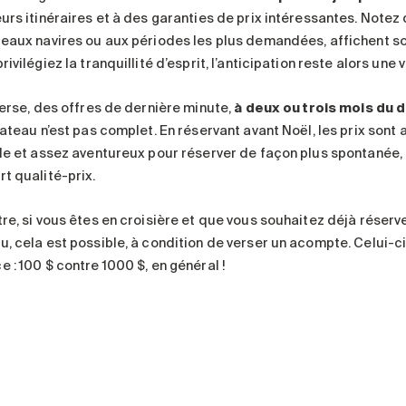
urs itinéraires et à des garanties de prix intéressantes. Notez q
beaux navires ou aux périodes les plus demandées, affichent so
rivilégiez la tranquillité d’esprit, l’anticipation reste alors une 
verse, des offres de dernière minute,
à deux ou trois mois du 
bateau n’est pas complet. En réservant avant Noël, les prix sont
ble et assez aventureux pour réserver de façon plus spontanée,
rt qualité-prix.
tre, si vous êtes en croisière et que vous souhaitez déjà réserv
u, cela est possible, à condition de verser un acompte. Celui-ci
 : 100 $ contre 1000 $, en général !