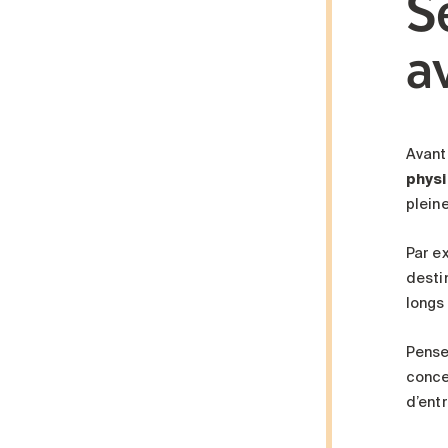
S
a
Avant 
phys
plein
Par e
desti
longs
Pensez
conce
d’entr