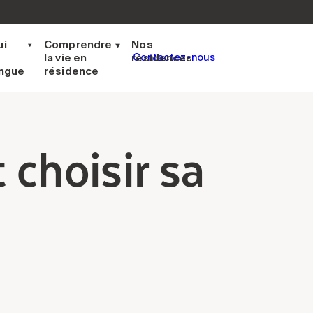
ui
Comprendre
Nos
la vie en
résidences
Contactez-nous
ingue
résidence
choisir sa