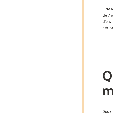
L’idéa
de 7 j
d’env
pério
Q
m
Deux 