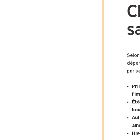
C
s
Selon
dépen
par sa
Pr
l’i
Ét
loc
Au
ain
Hiv