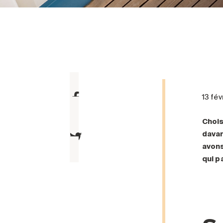
13 fé
Chois
davan
avons
qui p