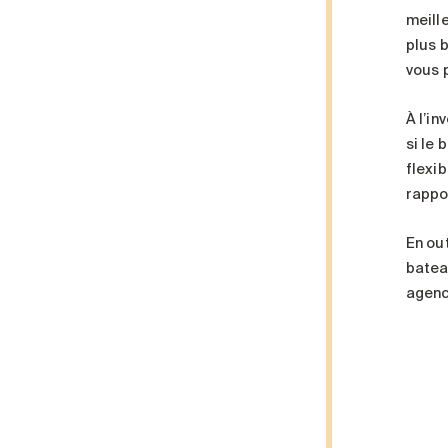
meille
plus 
vous p
À l’in
si le 
flexi
rappo
En ou
batea
agence