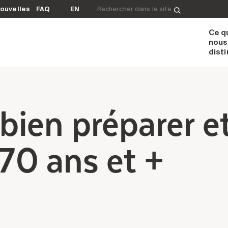
Rechercher&nbsp;:
ouvelles
FAQ
EN
Ce q
nous
dist
en préparer et 
 70 ans et +