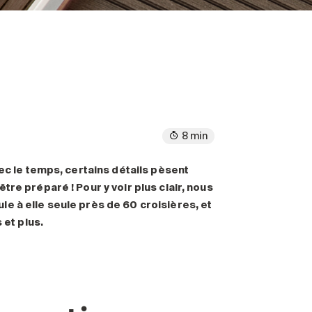
8 min
ec le temps, certains détails pèsent
 être préparé
! Pour y voir plus clair, nous
e à elle seule près de 60 croisières, et
 et plus.