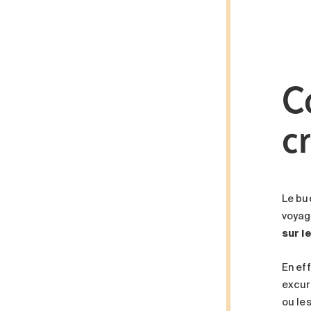
C
c
Le bu
voyag
sur l
En ef
excur
ou le