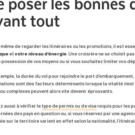
e poser les bonnes 
vant tout
même de regarder les itinéraires ou les promotions, il est essen
ique
et
votre niveau d’énergie
. Une croisière ne se choisit pa
e possession de vos moyens ou si vous souhaitez limiter vos d
xemple, la durée du vol pour rejoindre le port d’embarquement, c
nations sont des facteurs déterminants lorsque la vitalité n’est
 ou complexes peuvent alors vite devenir éprouvants.
 aussi à vérifier le
type de permis ou de visa
requis pour les p
rnées des pays en question ou, si vous réservez par une agence
ée sur le territoire varient en effet selon la nationalité, l’itinéra