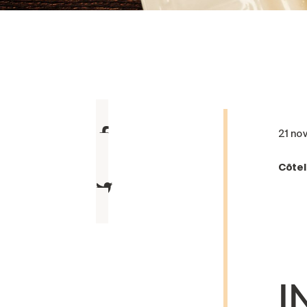
21 no
Côtel
I