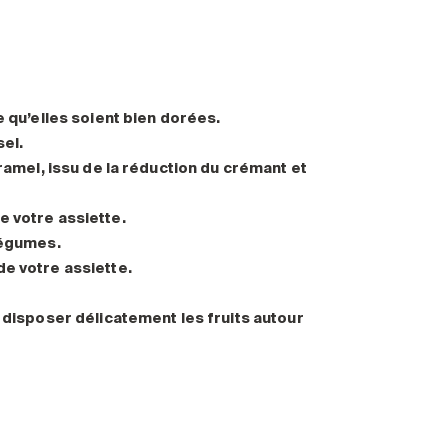
e qu’elles soient bien dorées.
el.
aramel, issu de la réduction du crémant et
e votre assiette.
légumes.
de votre assiette.
 disposer délicatement les fruits autour