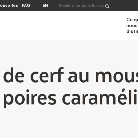
Rechercher&nbsp;:
ouvelles
FAQ
EN
Ce q
nous
dist
 de cerf au mo
poires caramél