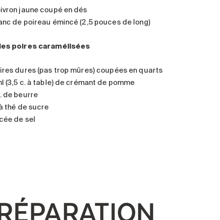
oivron jaune coupé en dés
lanc de poireau émincé (2,5 pouces de long)
les poires caramélisées
oires dures (pas trop mûres) coupées en quarts
ml (3,5 c. à table) de crémant de pomme
g. de beurre
 à thé de sucre
ncée de sel
RÉPARATION