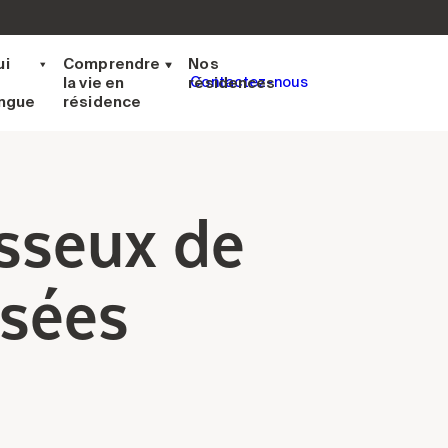
ui
Comprendre
Nos
la vie en
résidences
Contactez-nous
ingue
résidence
usseux de
isées