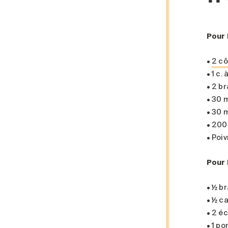
Pour 
•
2 cô
• 1 c.
• 2 b
• 30 m
• 30 m
• 200
• Poiv
Pour 
• ½ b
• ½ c
• 2 é
• 1 p