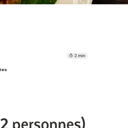
2 min
ées
2 personnes)