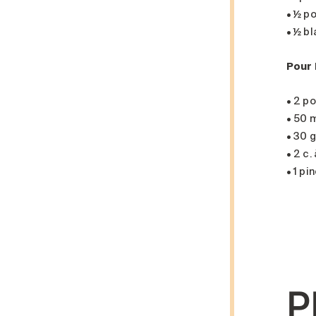
• ½ p
• ½ b
Pour 
• 2 p
• 50 
• 30 
• 2 c.
• 1 pi
P