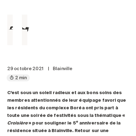
Entretien
Stationnement
Soins
Longue durée
Courte durée
Notre approche
Les 8 étapes d’emménagement
29 octobre 2021
|
Blainville
Nos résidences
2 min
Emplois
C’est sous un soleil radieux et aux bons soins des
membres attentionnés de leur équipage favori que
À propos
les résidents du complexe Boréa ont pris part à
Nouvelles
toute une soirée de festivités sous la thématique «
FAQ
e
Croisière
» pour souligner le 5
anniversaire de la
résidence située à Blainville. Retour sur une
Rechercher&nbsp;: