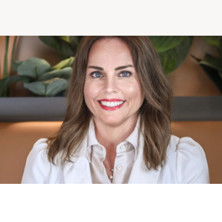
Comprendre la vie en résidence
Faire le bon choix
Comprendre les coûts
Les 6 étapes de décision
Votre arrivée en résidence
Témoignages
Ce qui est inclus
Votre appartement
Aires communes
Activités
Commerces intégrés
Services optionnels
Repas
Soins optionnels