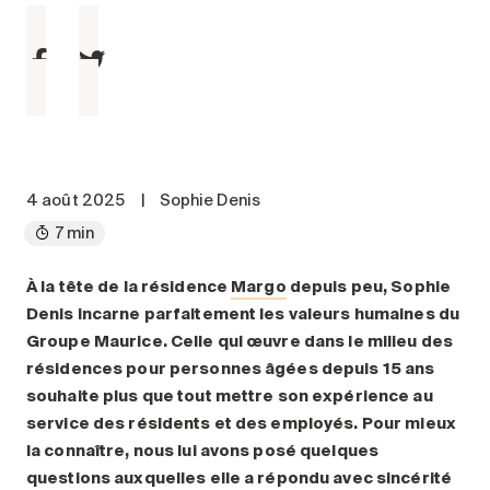
Entretien
Stationnement
Soins
Longue durée
Courte durée
Notre approche
4 août 2025
|
Sophie Denis
Les 8 étapes d’emménagement
7 min
Nos résidences
À la tête de la résidence
Margo
depuis peu, Sophie
Denis incarne parfaitement les valeurs humaines du
Emplois
Groupe Maurice. Celle qui œuvre dans le milieu des
À propos
résidences pour personnes âgées depuis 15 ans
Nouvelles
souhaite plus que tout mettre son expérience au
service des résidents et des employés. Pour mieux
FAQ
la connaître, nous lui avons posé quelques
Rechercher&nbsp;:
questions auxquelles elle a répondu avec sincérité