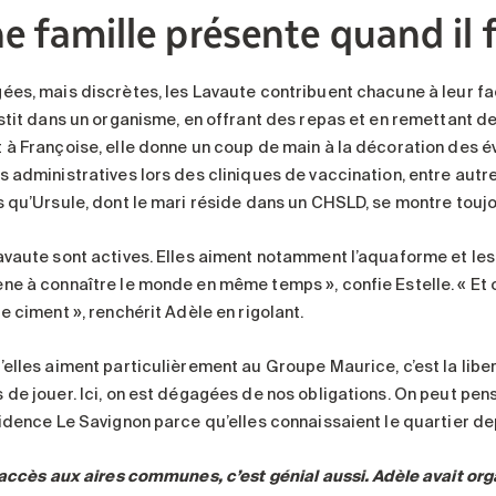
e famille présente quand il f
ées, mais discrètes, les Lavaute contribuent chacune à leur faç
estit dans un organisme, en offrant des repas et en remettant 
 à Françoise, elle donne un coup de main à la décoration des é
s administratives lors des cliniques de vaccination, entre autre
 qu’Ursule, dont le mari réside dans un CHSLD, se montre toujour
avaute sont actives. Elles aiment notamment l’aquaforme et les 
ne à connaître le monde en même temps », confie Estelle. « Et o
e ciment », renchérit Adèle en rigolant.
’elles aiment particulièrement au Groupe Maurice, c’est la liber
de jouer. Ici, on est dégagées de nos obligations. On peut pense
idence Le Savignon parce qu’elles connaissaient le quartier depu
l’accès aux aires communes, c’est génial aussi. Adèle avait or