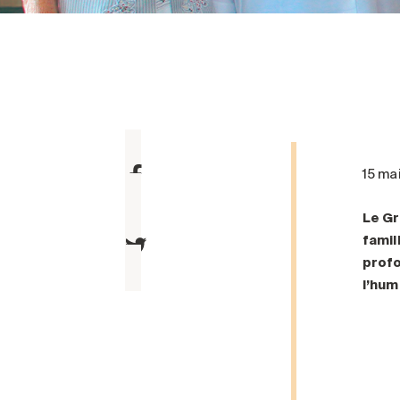
15 ma
Le Gr
famil
profo
l
’huma