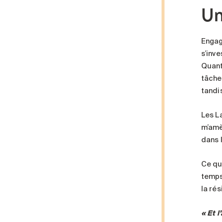
Un
Engag
s’inv
Quant
tâche
tandis
Les L
m’amè
dans l
Ce qu
temps 
la rés
« Et 