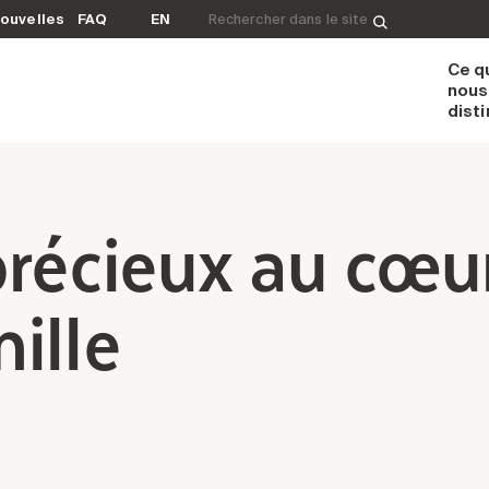
Rechercher&nbsp;:
ouvelles
FAQ
EN
Ce q
nous
dist
précieux au cœu
ille