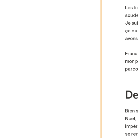
Les li
souden
Je sui
ça qu
avons
France
mon p
parco
De
Bien 
Noël,
impér
se re