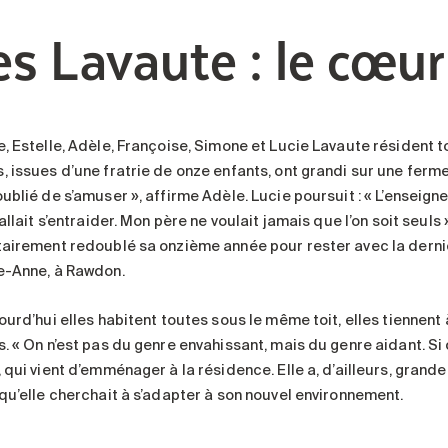
es Lavaute : le cœur
e, Estelle, Adèle, Françoise, Simone et Lucie Lavaute résident t
 issues d’une fratrie de onze enfants, ont grandi sur une ferme, 
ublié de s’amuser », affirme Adèle. Lucie poursuit : « L’enseign
fallait s’entraider. Mon père ne voulait jamais que l’on soit seuls
tairement redoublé sa onzième année pour rester avec la dern
e-Anne, à Rawdon.
ourd’hui elles habitent toutes sous le même toit, elles tiennent
. « On n’est pas du genre envahissant, mais du genre aidant. Si q
, qui vient d’emménager à la résidence. Elle a, d’ailleurs, gran
 qu’elle cherchait à s’adapter à son nouvel environnement.