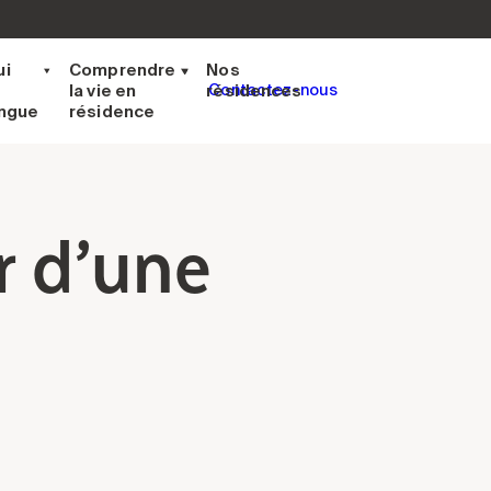
ui
Comprendre
Nos
la vie en
résidences
Contactez-nous
ingue
résidence
r d’une