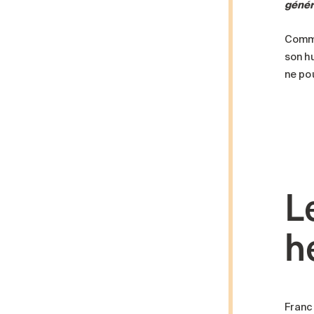
génér
Comme
son h
ne po
L
h
Franc