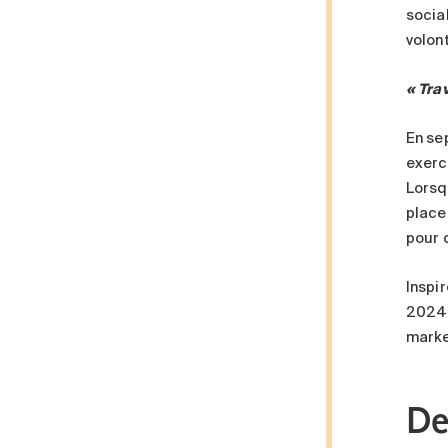
socia
volont
« Tra
En se
exerce
Lorsqu
place 
pour c
Inspi
2024.
marke
De