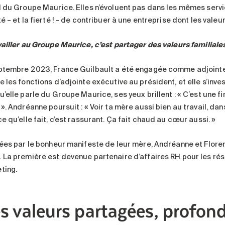
l du Groupe Maurice. Elles n’évoluent pas dans les mêmes service
é – et la fierté ! – de contribuer à une entreprise dont les vale
vailler au Groupe Maurice, c’est partager des valeurs familial
ptembre 2023, France Guilbault a été engagée comme adjointe à 
 les fonctions d’adjointe exécutive au président, et elle s’inve
’elle parle du Groupe Maurice, ses yeux brillent : « C’est une f
». Andréanne poursuit : « Voir ta mère aussi bien au travail, da
e qu’elle fait, c’est rassurant. Ça fait chaud au cœur aussi. »
rées par le bonheur manifeste de leur mère, Andréanne et Flor
 La première est devenue partenaire d’affaires RH pour les ré
ting.
s valeurs partagées, profon