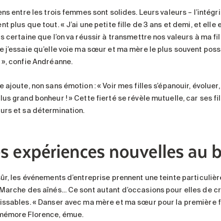
ens entre les trois femmes sont solides. Leurs valeurs – l’intégrit
t plus que tout. « J’ai une petite fille de 3 ans et demi, et elle
s certaine que l’on va réussir à transmettre nos valeurs à ma fil
e j’essaie qu’elle voie ma sœur et ma mère le plus souvent possi
 », confie Andréanne.
 ajoute, non sans émotion : « Voir mes filles s’épanouir, évoluer,
lus grand bonheur ! » Cette fierté se révèle mutuelle, car ses f
urs et sa détermination.
s expériences nouvelles au 
sûr, les événements d’entreprise prennent une teinte particulièr
 Marche des aînés… Ce sont autant d’occasions pour elles de cr
issables. « Danser avec ma mère et ma sœur pour la première fo
mémore Florence, émue.