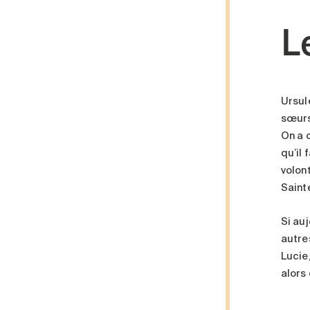
L
Ursul
sœurs,
On a o
qu’il 
volon
Saint
Si auj
autres
Lucie
alors