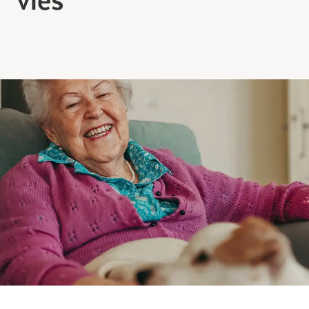
Comprendre la vie en résidence
Faire le bon choix
Comprendre les coûts
Les 6 étapes de décision
Votre arrivée en résidence
Témoignages
Ce qui est inclus
Votre appartement
Aires communes
Activités
Commerces intégrés
Services optionnels
Repas
Soins optionnels