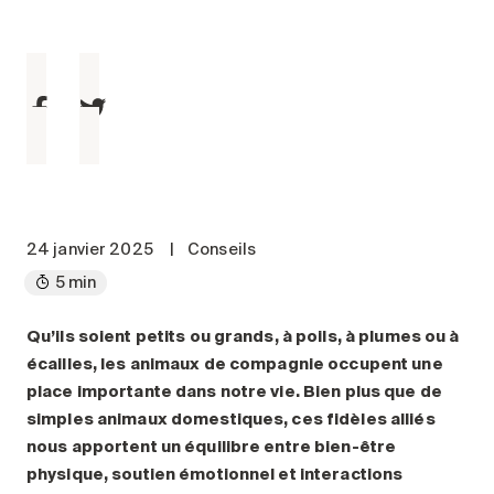
Entretien
Stationnement
Soins
Longue durée
Courte durée
Notre approche
Les 8 étapes d’emménagement
24 janvier 2025
|
Conseils
Nos résidences
5 min
Emplois
Qu’ils soient petits ou grands, à poils, à plumes ou à
écailles, les animaux de compagnie occupent une
À propos
place importante dans notre vie. Bien plus que de
Nouvelles
simples animaux domestiques, ces fidèles alliés
FAQ
nous apportent un équilibre entre bien-être
physique, soutien émotionnel et interactions
Rechercher&nbsp;: