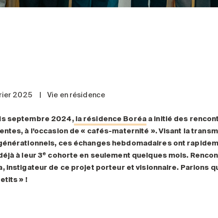
vrier 2025
|
Vie en résidence
is septembre 2024,
la résidence Boréa
a initié des renco
entes, à l’occasion de « cafés-maternité ». Visant la transmi
générationnels, ces échanges hebdomadaires ont rapideme
e
déjà à leur 3
cohorte en seulement quelques mois. Rencontr
, instigateur de ce projet porteur et visionnaire. Parions qu
tits » !