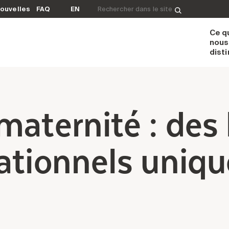
Rechercher&nbsp;:
ouvelles
FAQ
EN
Ce q
nous
dist
maternité : des 
ationnels uniqu