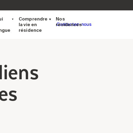
ui
Comprendre
Nos
la vie en
résidences
Contactez-nous
ingue
résidence
liens
es