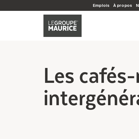
Emplois
À propos
N
Les cafés-
intergénér