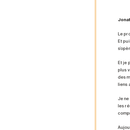
Jonat
Le pr
Et pui
s’opè
Et je 
plus 
des m
liens 
Je ne
les r
compr
Aujou