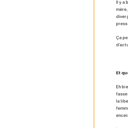
Il y 
mère,
diver
press
Ça peu
d’act
Et qu
Eh bi
fassen
la li
femme
encei