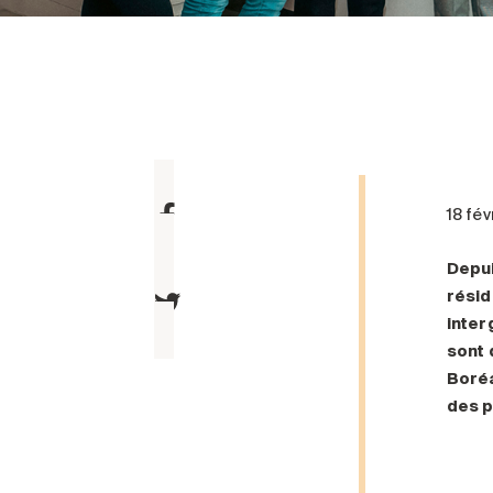
18 fé
Depu
résid
inter
sont 
Boréa
des pe