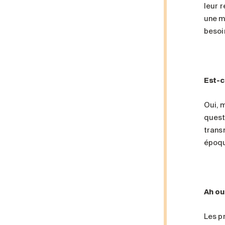
leur 
une m
besoi
Est-c
Oui, 
quest
trans
époqu
Ah ou
Les p