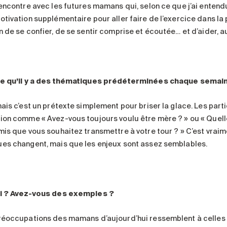
rencontre avec les futures mamans qui, selon ce que j’ai enten
otivation supplémentaire pour aller faire de l’exercice dans la 
n de se confier, de se sentir comprise et écoutée… et d’aider, a
e qu’il y a des thématiques prédéterminées chaque semai
mais c’est un prétexte simplement pour briser la glace. Les par
ion comme « Avez-vous toujours voulu être mère ? » ou « Quelle
mis que vous souhaitez transmettre à votre tour ? » C’est vrai
es changent, mais que les enjeux sont assez semblables.
i ? Avez-vous des exemples ?
réoccupations des mamans d’aujourd’hui ressemblent à celles q