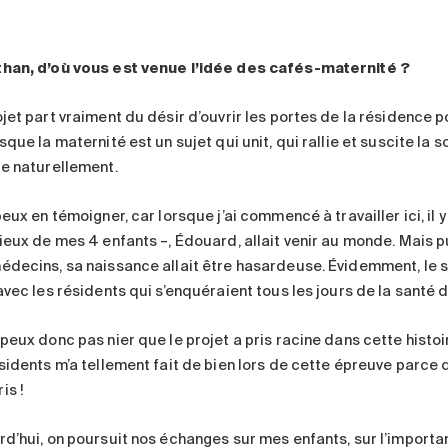
han, d’où vous est venue l’idée des cafés-maternité ?
ojet part vraiment du désir d’ouvrir les portes de la résidence 
sque la maternité est un sujet qui unit, qui rallie et suscite la s
re naturellement.
peux en témoigner, car lorsque j’ai commencé à travailler ici, il 
vieux de mes 4 enfants –, Édouard, allait venir au monde. Mais 
édecins, sa naissance allait être hasardeuse. Évidemment, le 
avec les résidents qui s’enquéraient tous les jours de la santé 
 peux donc pas nier que le projet a pris racine dans cette histo
ésidents m’a tellement fait de bien lors de cette épreuve parce
is !
rd’hui, on poursuit nos échanges sur mes enfants, sur l’importa