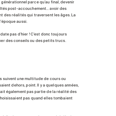
 générationnel parce qu’au final, devenir
icultés post-accouchement… avoir des
t des réalités qui traversent les âges. La
l’époque aussi.
 date pas d’hier ! C’est donc toujours
uer des conseils ou des petits trucs.
ts suivent une multitude de cours ou
uaient dehors, point. Il y a quelques années,
sait également pas partie de la réalité des
 choisissaient pas quand elles tombaient