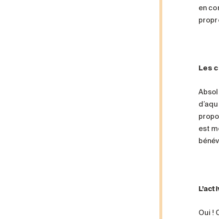
en con
propr
Les c
Absol
d’aqu
propo
est m
bénév
L’act
Oui !