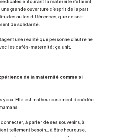
 médicales entourant la maternité n’étaient
a une grande ouverture d’esprit de la part
itudes ou les différences, que ce soit
ment de solidarité.
rtagent une réalité que personne d’autre ne
ec les cafés-maternité : ça unit.
expérience de la maternité comme si
les yeux. Elle est malheureusement décédée
 mamans !
 connecter, à parler de ses souvenirs, à
ient tellement besoin… à être heureuse,