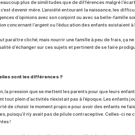
a beaucoup plus de similitudes que de différences malgré l’écart
 c’est devenir mère. L’anxiété entourant la naissance, les diff
gences d’opinions avec son conjoint ou avec sa belle-famille son
ion concernant l’argent ou l’éducation des enfants existaient à 
t paraître cliché, mais nourrir une famille à peu de frais, ça ne
ualité d’échanger sur ces sujets et pertinent de se faire prodig
elles sont les différences ?
en, la pression que se mettent les parents pour que leurs enfan
t tout plein d’activités n’existait pas à l’époque. Les enfants jo
berté de choisir le moment propice pour avoir des enfants ne fai
s, puisqu’il n’y avait pas de pilule contraceptive. Celles-ci ne
ntes !