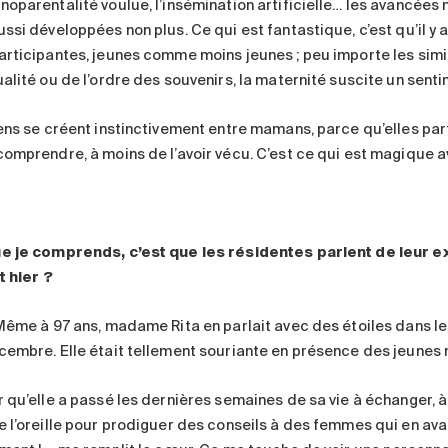
noparentalité voulue, l’insémination artificielle… les avancées
ssi développées non plus. Ce qui est fantastique, c’est qu’il y 
articipantes, jeunes comme moins jeunes ; peu importe les simil
alité ou de l’ordre des souvenirs, la maternité suscite un senti
iens se créent instinctivement entre mamans, parce qu’elles pa
comprendre, à moins de l’avoir vécu. C’est ce qui est magique av
e je comprends, c’est que les résidentes parlent de leur 
t hier ?
 Même à 97 ans, madame Rita en parlait avec des étoiles dans 
cembre. Elle était tellement souriante en présence des jeunes
r qu’elle a passé les dernières semaines de sa vie à échanger, à
e l’oreille pour prodiguer des conseils à des femmes qui en ava