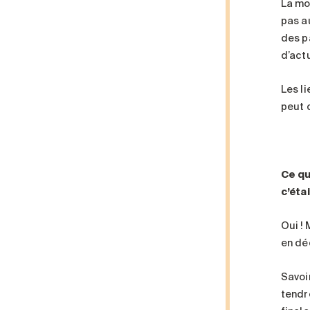
La mo
pas au
des p
d’actu
Les l
peut 
Ce qu
c’étai
Oui !
en dé
Savoi
tendr