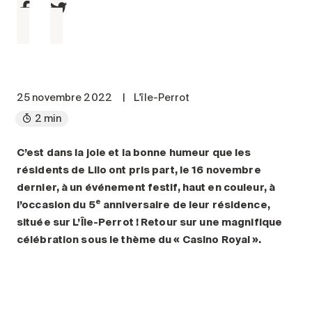
Entretien
Stationnement
Soins
Longue durée
25 novembre 2022
|
L'île-Perrot
Courte durée
2 min
Notre approche
Les 8 étapes d’emménagement
C’est dans la joie et la bonne humeur que les
Nos résidences
résidents de Lilo ont pris part, le 16 novembre
dernier, à un événement festif, haut en couleur, à
e
l’occasion du 5
anniversaire de leur résidence,
Emplois
située sur L’Île-Perrot ! Retour sur une magnifique
À propos
célébration
sous le thème du « Casino Royal ».
Nouvelles
FAQ
Rechercher&nbsp;: