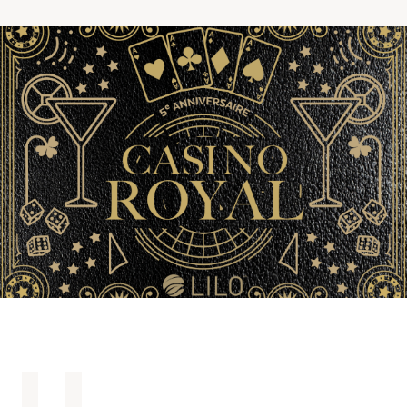
Comprendre la vie en résidence
Faire le bon choix
Comprendre les coûts
Les 6 étapes de décision
Votre arrivée en résidence
Témoignages
Ce qui est inclus
Votre appartement
Aires communes
Activités
Commerces intégrés
Services optionnels
Repas
Soins optionnels