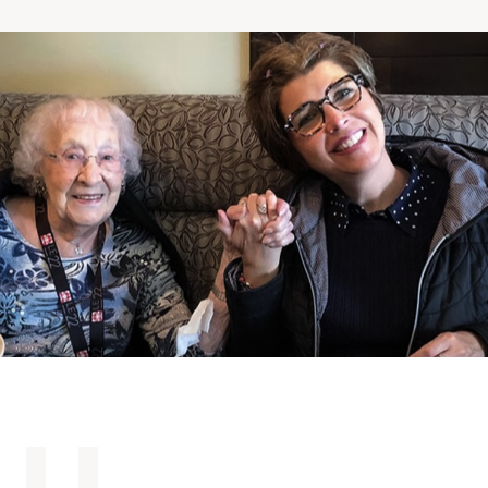
Comprendre la vie en résidence
Faire le bon choix
Comprendre les coûts
Les 6 étapes de décision
Votre arrivée en résidence
Témoignages
Ce qui est inclus
Votre appartement
Aires communes
Activités
Commerces intégrés
Services optionnels
Repas
Soins optionnels