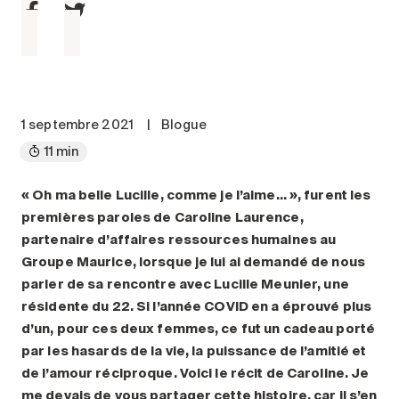
Entretien
Stationnement
Soins
Longue durée
1 septembre 2021
|
Blogue
Courte durée
11 min
Notre approche
Les 8 étapes d’emménagement
« Oh ma belle Lucille, comme je l’aime… », furent les
Nos résidences
premières paroles de Caroline Laurence,
partenaire d’affaires ressources humaines au
Groupe Maurice, lorsque je lui ai demandé de nous
Emplois
parler de sa rencontre avec Lucille Meunier, une
À propos
résidente du 22. Si l’année COVID en a éprouvé plus
Nouvelles
d’un, pour ces deux femmes, ce fut un cadeau porté
FAQ
par les hasards de la vie, la puissance de l’amitié et
de l’amour réciproque. Voici le récit de Caroline. Je
Rechercher&nbsp;:
me devais de vous partager cette histoire, car il s’en