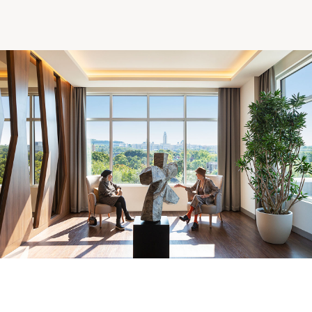
Comprendre la vie en résidence
Faire le bon choix
Comprendre les coûts
Les 6 étapes de décision
Votre arrivée en résidence
Témoignages
Ce qui est inclus
Votre appartement
Aires communes
Activités
Commerces intégrés
Services optionnels
Repas
Soins optionnels