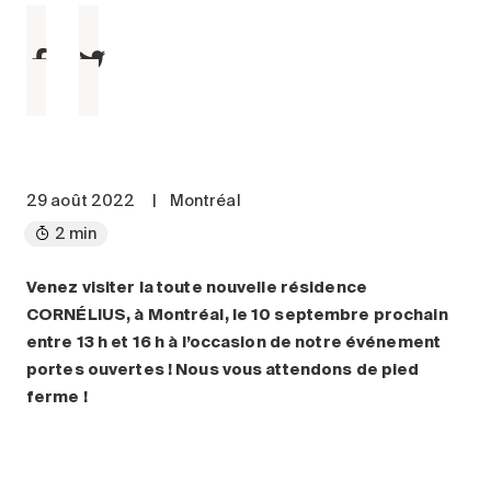
Entretien
Stationnement
Soins
Longue durée
Courte durée
Notre approche
29 août 2022
|
Montréal
Les 8 étapes d’emménagement
2 min
Nos résidences
Venez visiter la toute nouvelle résidence
CORNÉLIUS, à Montréal, le 10 septembre prochain
Emplois
entre 13 h et 16 h à l’occasion de notre événement
À propos
portes ouvertes ! Nous vous attendons de pied
Nouvelles
ferme !
FAQ
Rechercher&nbsp;: