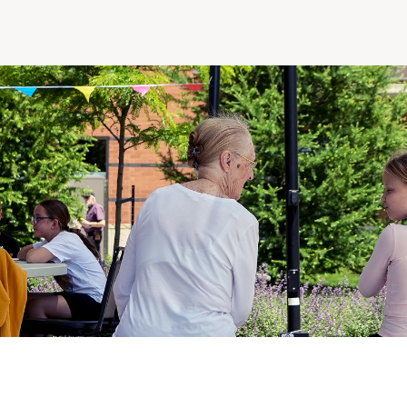
Comprendre la vie en résidence
Faire le bon choix
Comprendre les coûts
Les 6 étapes de décision
Votre arrivée en résidence
Témoignages
Ce qui est inclus
Votre appartement
Aires communes
Activités
Commerces intégrés
Services optionnels
Repas
Soins optionnels