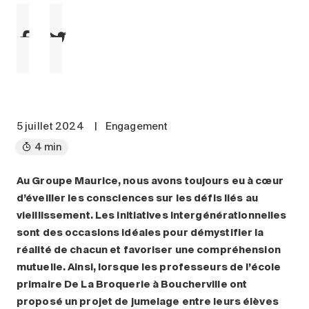
Entretien
Stationnement
Soins
Longue durée
Courte durée
Notre approche
5 juillet 2024
|
Engagement
Les 8 étapes d’emménagement
4 min
Nos résidences
Au Groupe Maurice, nous avons toujours eu à cœur
d’éveiller les consciences sur les défis liés au
Emplois
vieillissement. Les initiatives intergénérationnelles
À propos
sont des occasions idéales pour démystifier la
Nouvelles
réalité de chacun et favoriser une compréhension
mutuelle. Ainsi, lorsque les professeurs de l’école
FAQ
primaire De La Broquerie à Boucherville ont
Rechercher&nbsp;:
proposé un projet de jumelage entre leurs élèves