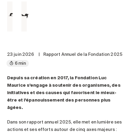
Entretien
Stationnement
Soins
Longue durée
Courte durée
Notre approche
23 juin 2026
|
Rapport Annuel de la Fondation 2025
Les 8 étapes d’emménagement
6 min
Nos résidences
Depuis sa création en 2017, la Fondation Luc
Maurice s’engage à soutenir des organismes, des
Emplois
initiatives et des causes qui favorisent le mieux-
À propos
être et l’épanouissement des personnes plus
Nouvelles
âgées.
FAQ
Dans son rapport annuel 2025, elle met en lumière ses
Rechercher&nbsp;:
actions et ses efforts autour de cinq axes majeurs :