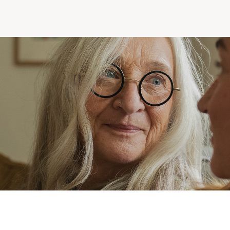
Comprendre la vie en résidence
Faire le bon choix
Comprendre les coûts
Les 6 étapes de décision
Votre arrivée en résidence
Témoignages
Ce qui est inclus
Votre appartement
Aires communes
Activités
Commerces intégrés
Services optionnels
Repas
Soins optionnels