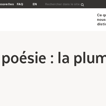
Rechercher&nbsp;:
ouvelles
FAQ
EN
Ce q
nous
dist
 poésie : la plu