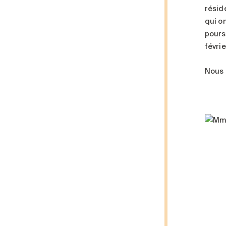
résid
qui o
pours
févrie
Nous 