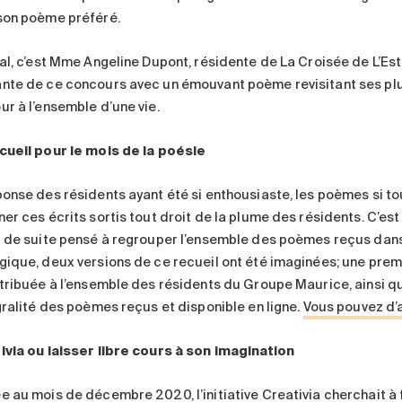
son poème préféré.
nal, c’est Mme Angeline Dupont, résidente de La Croisée de L’Es
nte de ce concours avec un émouvant poème revisitant ses plu
ur à l’ensemble d’une vie.
cueil pour le mois de la poésie
ponse des résidents ayant été si enthousiaste, les poèmes si t
ner ces écrits sortis tout droit de la plume des résidents. C’e
t de suite pensé à regrouper l’ensemble des poèmes reçus dans
gique, deux versions de ce recueil ont été imaginées; une prem
stribuée à l’ensemble des résidents du Groupe Maurice, ainsi q
égralité des poèmes reçus et disponible en ligne.
Vous pouvez d’ai
ivia ou laisser libre cours à son imagination
 au mois de décembre 2020, l’initiative Creativia cherchait à fa