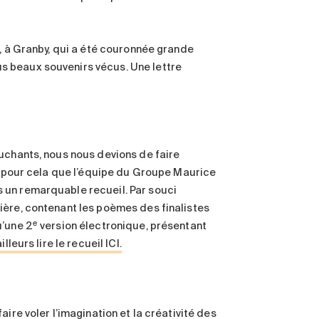
t, à Granby, qui a été couronnée grande
s beaux souvenirs vécus. Une lettre
ouchants, nous nous devions de faire
st pour cela que l’équipe du Groupe Maurice
 un remarquable recueil. Par souci
ière, contenant les poèmes des finalistes
e
u’une 2
version électronique, présentant
lleurs lire le recueil ICI.
ire voler l’imagination et la créativité des