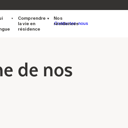
ui
Comprendre
Nos
la vie en
résidences
Contactez-nous
ingue
résidence
me de nos