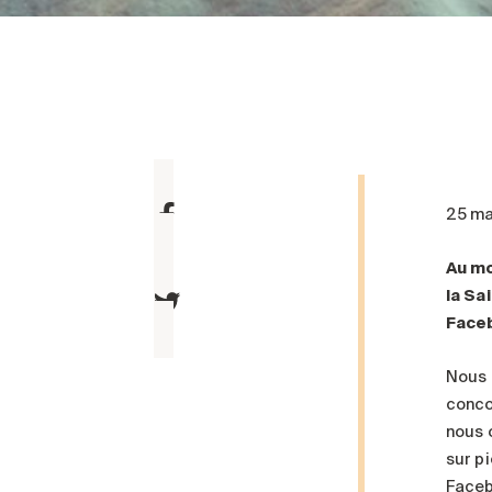
25 ma
Au mo
la Sa
Faceb
Nous 
conco
nous 
sur p
Faceb