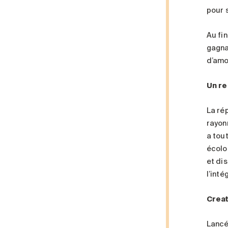
pour 
Au fi
gagna
d’amo
Un re
La ré
rayon
a tou
écolo
et di
l’int
Creat
Lancée