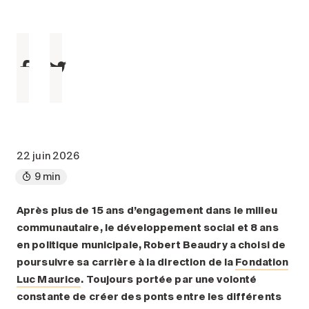
Entretien
Stationnement
Soins
Longue durée
Courte durée
Notre approche
Les 8 étapes d’emménagement
22 juin 2026
Nos résidences
9 min
Emplois
Après plus de 15 ans d’engagement dans le milieu
communautaire, le développement social et 8 ans
À propos
en politique municipale, Robert Beaudry a choisi de
Nouvelles
poursuivre sa carrière à la direction de la
Fondation
FAQ
Luc Maurice
. Toujours portée par une volonté
constante de créer des ponts entre les différents
Rechercher&nbsp;: