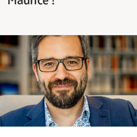
Comprendre la vie en résidence
Faire le bon choix
Comprendre les coûts
Les 6 étapes de décision
Votre arrivée en résidence
Témoignages
Ce qui est inclus
Votre appartement
Aires communes
Activités
Commerces intégrés
Services optionnels
Repas
Soins optionnels