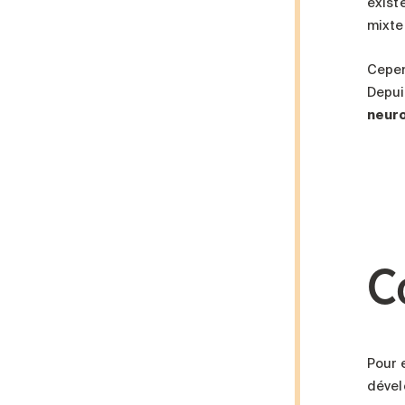
exist
mixte
Cepen
Depui
neuro
C
Pour 
dével