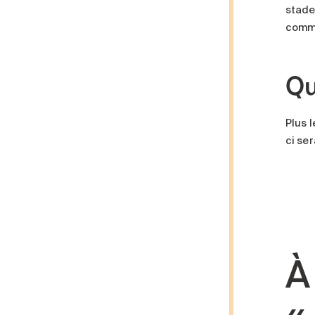
stade
commu
Qu
Plus l
ci ser
À
«