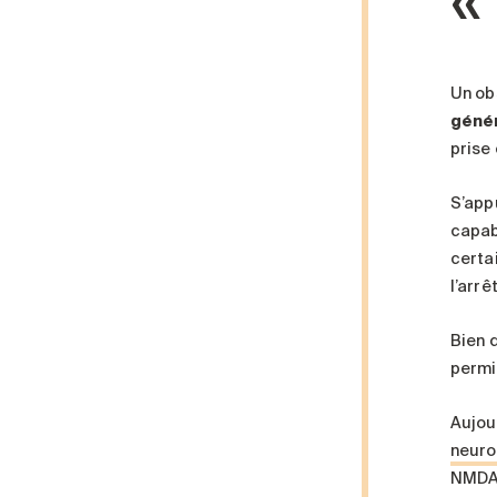
Un ob
génér
prise
S’app
capab
certa
l’arrê
Bien 
permi
Aujou
neuro
NMDA.