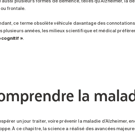
e aussi plusieurs formes de démence, telles qu’Alzheimer, la dé
 ou frontale.
dant, ce terme obsolète véhicule davantage des connotations p
s plusieurs années, les milieux scientifique et médical préfèren
cognitif »
.
omprendre la malad
espérer un jour traiter, voire prévenir la maladie d’Alzheimer,
oppe. À ce chapitre, la science a réalisé des avancées majeur