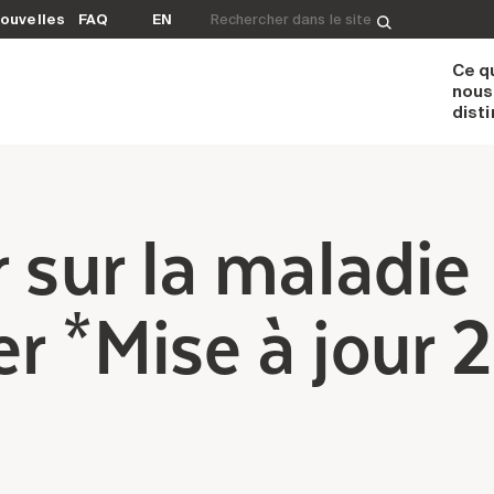
Rechercher&nbsp;:
ouvelles
FAQ
EN
Ce q
nous
dist
r sur la maladie
r *Mise à jour 