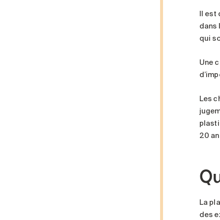
Il es
dans 
qui s
Une c
d’imp
Les c
jugem
plast
20 an
Qu
La pl
des e