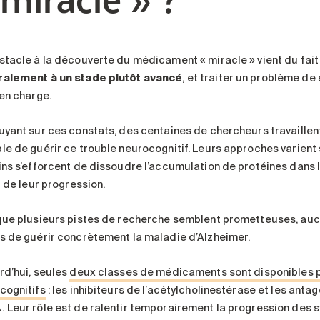
stacle à la découverte du médicament « miracle » vient du fai
alement à un stade plutôt avancé
, et traiter un problème d
 en charge.
uyant sur ces constats, des centaines de chercheurs travaille
le de guérir ce trouble neurocognitif. Leurs approches varient 
ins s’efforcent de dissoudre l’accumulation de protéines dans 
t de leur progression.
que plusieurs pistes de recherche semblent prometteuses, aucu
s de guérir concrètement la maladie d’Alzheimer.
rd’hui, seules
deux classes de médicaments sont disponibles p
cognitifs
: les inhibiteurs de l’acétylcholinestérase et les an
 Leur rôle est de ralentir temporairement la progression des