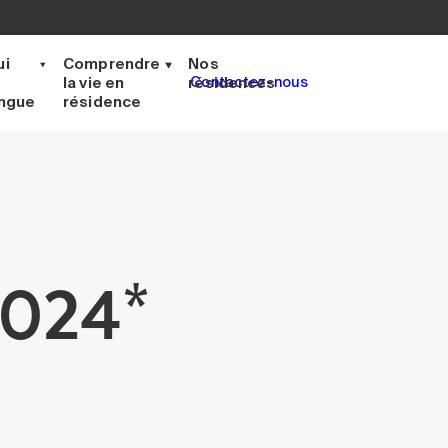
ui
Comprendre
Nos
la vie en
résidences
Contactez-nous
ingue
résidence
2024*