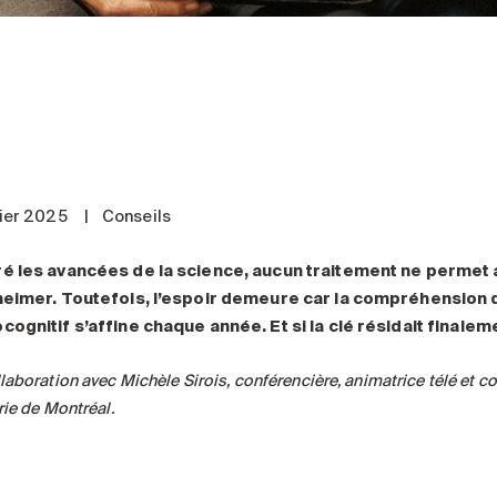
vier 2025
|
Conseils
é les avancées de la science, aucun traitement ne permet 
heimer. Toutefois, l’espoir demeure car la compréhension
cognitif s’affine chaque année. Et si la clé résidait finalem
laboration avec Michèle Sirois, conférencière, animatrice télé et coll
rie de Montréal.