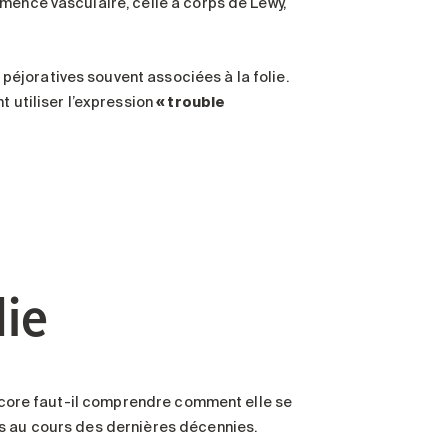
mence vasculaire, celle à corps de Lewy,
éjoratives souvent associées à la folie.
t utiliser l’expression
« trouble
ie
 encore faut-il comprendre comment elle se
es au cours des dernières décennies.