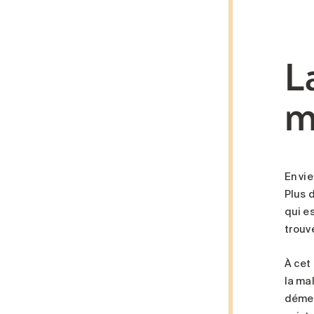
L
m
En vi
Plus 
qui e
trouv
À cet
la ma
démen