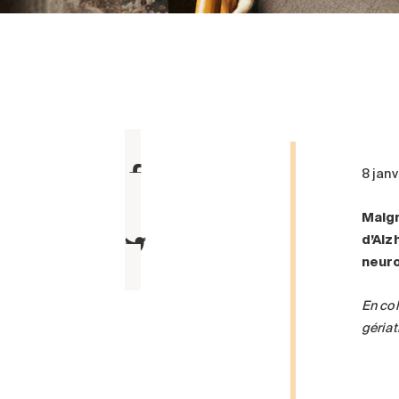
8 jan
Malgr
d’Alz
neuro
En col
gériat