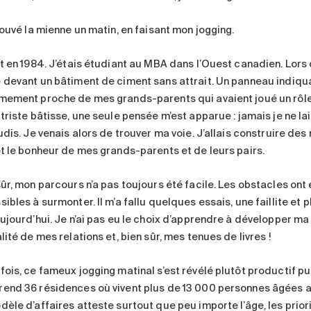
rouvé la mienne un matin, en faisant mon jogging.
it en 1984. J’étais étudiant au MBA dans l’Ouest canadien. Lors 
 devant un bâtiment de ciment sans attrait. Un panneau indiquai
mement proche de mes grands-parents qui avaient joué un rôle
 triste bâtisse, une seule pensée m’est apparue : jamais je ne 
udis. Je venais alors de trouver ma voie. J’allais construire des
et le bonheur de mes grands-parents et de leurs pairs.
sûr, mon parcours n’a pas toujours été facile. Les obstacles on
ibles à surmonter. Il m’a fallu quelques essais, une faillite et p
aujourd’hui. Je n’ai pas eu le choix d’apprendre à développer ma
lité de mes relations et, bien sûr, mes tenues de livres !
fois, ce fameux jogging matinal s’est révélé plutôt productif p
end 36 résidences où vivent plus de 13 000 personnes âgées a
dèle d’affaires atteste surtout que peu importe l’âge, les prio