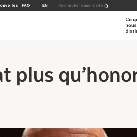
Rechercher&nbsp;:
ouvelles
FAQ
EN
Ce q
nous
dist
t plus qu’honor