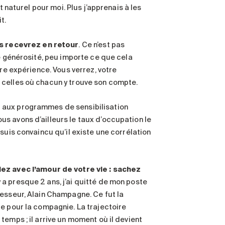
t naturel pour moi. Plus j’apprenais à les
t.
s recevrez en retour
. Ce n’est pas
de générosité, peu importe ce que cela
tre expérience. Vous verrez, votre
 celles où chacun y trouve son compte.
 aux programmes de sensibilisation
s avons d’ailleurs le taux d’occupation le
suis convaincu qu’il existe une corrélation
iez avec l’amour de votre vie : sachez
 y a presque 2 ans, j’ai quitté de mon poste
cesseur, Alain Champagne. Ce fut la
e pour la compagnie. La trajectoire
emps ; il arrive un moment où il devient