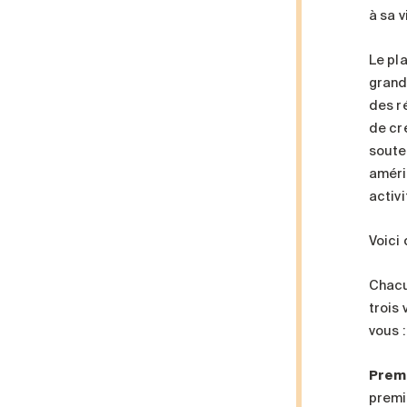
à sa v
Le pl
grand
des r
de cré
soute
améric
activ
Voici 
Chacu
trois
vous :
Premi
premi