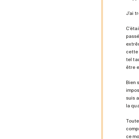
J’ai t
C’éta
passé
extrê
cette
tel ta
être 
Bien 
imposs
suis 
la qua
Toute
compr
ce mo