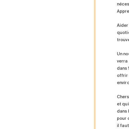
néces
Appre
Aider 
quoti
trouv
Un no
verra
dans 1
offri
envir
Chers
et qu
dans 
pour c
il fau