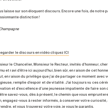
s laisse sur son éloquent discours. Encore une fois, de notre par
ssionnante distinction !
 Champagne
regarder le discours en vidéo cliquez ICI
ieur le Chancelier, Monsieur le Recteur, invités d’honneur, cher
mu et ravi d’être ici aujourd’hui, bien sûr, en raison de cet honn
ut, en raison du privilège que j’ai de partager ce moment avec v
gieuse, remplie d’espoir et de vitalité. J’ai toujours vu ces 
ovation et d’excellence d’une jeunesse impatiente de faire son c
être savez-vous, dès à présent, le chemin que vous emprunterez,
n, engagez-vous à rester informés, à conserver votre curiosité,
endre, et vous trouverez votre voie, je vous le garantis.