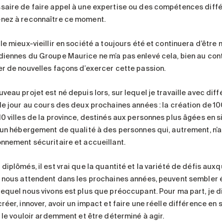
saire de faire appel à une expertise ou des compétences diffé
nez à reconnaître ce moment.
le mieux-vieillir en société a toujours été et continuera d’être
diennes du Groupe Maurice ne m’a pas enlevé cela, bien au cont
er de nouvelles façons d’exercer cette passion.
uveau projet est né depuis lors, sur lequel je travaille avec di
 le jour au cours des deux prochaines années : la création de 
0 villes de la province, destinés aux personnes plus âgées en si
r un hébergement de qualité à des personnes qui, autrement, n’a
onnement sécuritaire et accueillant.
 diplômés, il est vrai que la quantité et la variété de défis a
i nous attendent dans les prochaines années, peuvent sembler
lequel nous vivons est plus que préoccupant. Pour ma part, je di
réer, innover, avoir un impact et faire une réelle différence en s
t le vouloir ardemment et être déterminé à agir.