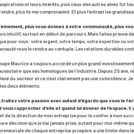
aspirations et leurs intérêts, puis ceux des autres aînés fut tou
endre, plus ils me comprenaient. Et plus l’entreprise grandissai
èmement, plus vous donnez à votre communauté, plus vou
urs intuitif, surtout en début de parcours. Mais faites preuve 
que pour vous : votre argent, votre temps, votre expertise ou vo
nauté vous le rendra au centuple. Les relations durables sont
oupe Maurice a toujours accordé un plus grand investissement
nautaire que ses homologues de l’industrie. Depuis 25 ans, nou
élevé du secteur et ce n’est clairement pas une coïncidence. Je 
 les deux éléments.
, traitez votre passion avec autant d’égards que vous le fer
 vous rapprocher d’elle et quand lui donner de l’espace.
I
l
ef de la direction de mon entreprise pour le confier à mon suc
eure décision que je n’ai jamais prise, autant pour moi-même qu
preneuriale de chaque entreprise prospère a une limite dans le t