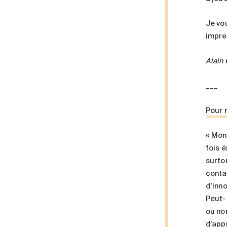
Je vou
impre
Alain
___
Pour 
« Mons
fois é
surto
conta
d’inn
Peut-
ou no
d’appr