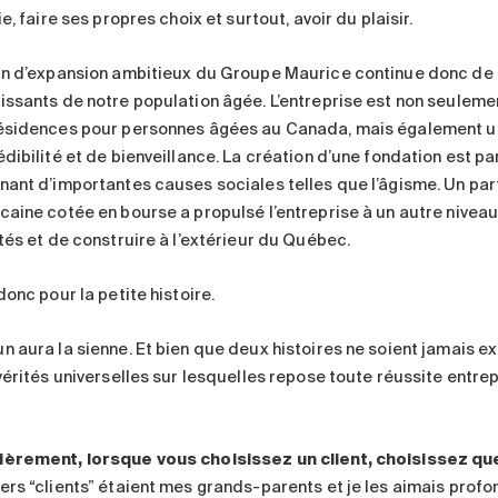
ie, faire ses propres choix et surtout, avoir du plaisir.
an d’expansion ambitieux du Groupe Maurice continue donc de 
issants de notre population âgée. L’entreprise est non seuleme
ésidences pour personnes âgées au Canada, mais également un
dibilité et de bienveillance. La création d’une fondation est pa
nant d’importantes causes sociales telles que l’âgisme. Un par
aine cotée en bourse a propulsé l’entreprise à un autre niveau :
ités et de construire à l’extérieur du Québec.
donc pour la petite histoire.
n aura la sienne. Et bien que deux histoires ne soient jamais ex
 vérités universelles sur lesquelles repose toute réussite entre
èrement, lorsque vous choisissez un client, choisissez qu
ers “clients” étaient mes grands-parents et je les aimais profo