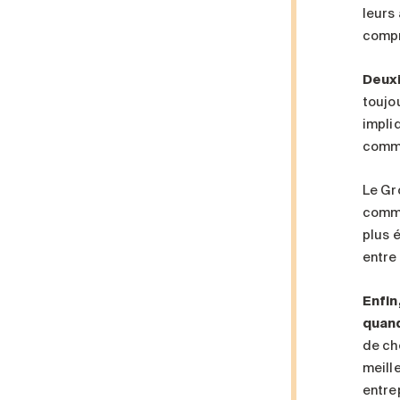
leurs 
compr
Deuxi
toujo
impli
commu
Le Gr
commu
plus 
entre
Enfin
quand
de ch
meill
entre