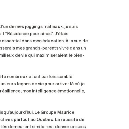
d’un de mes joggings matinaux, je suis
t “Résidence pour aînés”. J’étais
 essentiel dans mon éducation. À la vue de
laisserais mes grands-parents vivre dans un
 milieux de vie qui maximiseraient le bien-
t été nombreux et ont parfois semblé
lusieurs leçons de vie pour arriver là où je
 résilience, mon intelligence émotionnelle,
uisqu’aujourd’hui, Le Groupe Maurice
ctives partout au Québec. La réussite de
rités demeurent similaires : donner un sens