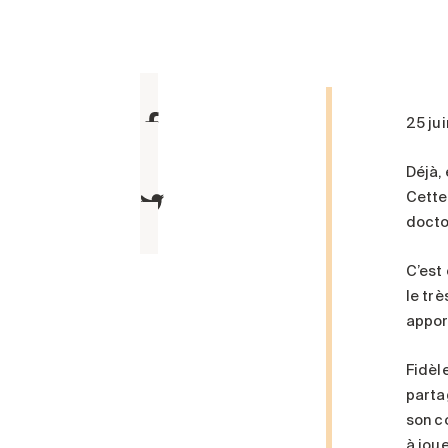
25 ju
Déjà, 
Cette 
docto
C’est
le tr
appor
Fidèle
parta
son co
à joue