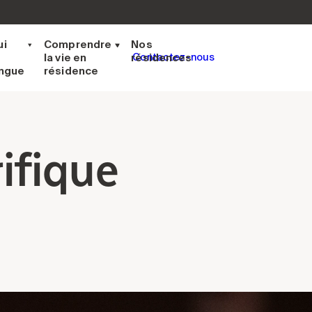
ui
Comprendre
Nos
la vie en
résidences
Contactez-nous
ingue
résidence
ifique