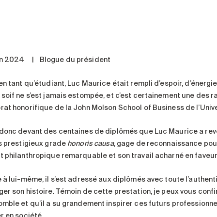
in 2024
|
Blogue du président
en tant qu’étudiant, Luc Maurice était rempli d’espoir, d’énergi
soif ne s’est jamais estompée, et c’est certainement une des rai
rat honorifique de la John Molson School of Business de l’Univ
 donc devant des centaines de diplômés que Luc Maurice a revêtu
ès prestigieux grade
honoris causa
, gage de reconnaissance pour
t philanthropique remarquable et son travail acharné en faveu
 à lui-même, il s’est adressé aux diplômés avec toute l’authenti
ger son histoire. Témoin de cette prestation, je peux vous confi
mble et qu’il a su grandement inspirer ces futurs professionnels
r en société.