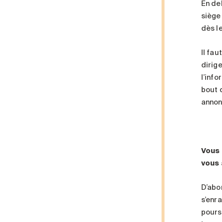
En de
siège 
dès l
Il fa
dirig
l’info
bout d
annon
Vous 
vous 
D’abor
s’enr
poursu