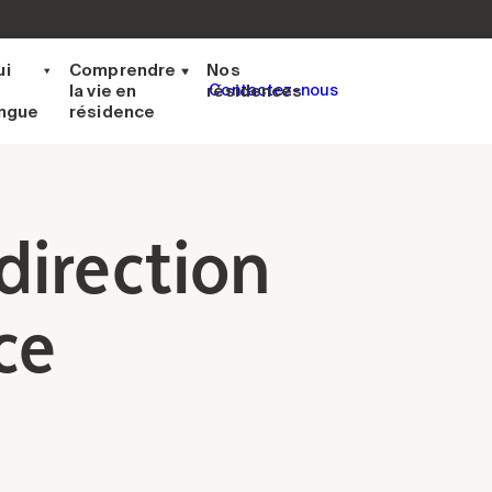
ui
Comprendre
Nos
la vie en
résidences
Contactez-nous
ingue
résidence
direction
ce