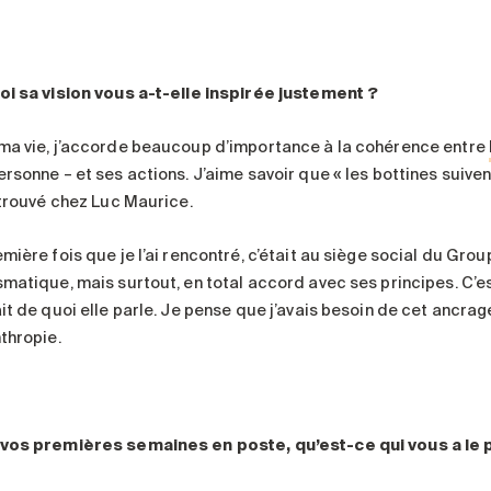
oi sa vision vous a-t-elle inspirée justement
?
ma vie, j’accorde beaucoup d’importance à la cohérence entre
ersonne – et ses actions. J’aime savoir que « les bottines suive
retrouvé chez Luc Maurice.
mière fois que je l’ai rencontré, c’était au siège social du Grou
smatique, mais surtout, en total accord avec ses principes. C’e
ait de quoi elle parle. Je pense que j’avais besoin de cet ancra
thropie.
vos premières semaines en poste, qu’est-ce qui vous a le