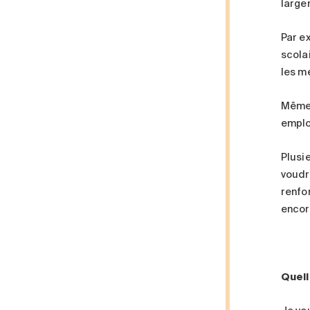
largem
Par e
scola
les me
Même 
emplo
Plusi
voudr
renfo
encore
Quell