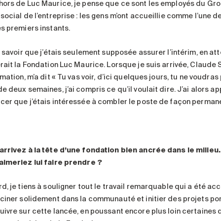
hors de Luc Maurice, je pense que ce sont les employés du Gr
social de l’entreprise : les gens m’ont accueillie comme l’une de
es premiers instants.
ut savoir que j’étais seulement supposée assurer l’intérim, en a
erait la Fondation Luc Maurice. Lorsque je suis arrivée, Claude
rmation, m’a dit « Tu vas voir, d’ici quelques jours, tu ne voudras p
e deux semaines, j’ai compris ce qu’il voulait dire. J’ai alors 
cer que j’étais intéressée à combler le poste de façon permane
arrivez à la tête d’une fondation bien ancrée dans le milieu
aimeriez lui faire prendre
?
d, je tiens à souligner tout le travail remarquable qui a été acc
aciner solidement dans la communauté et initier des projets po
ivre sur cette lancée, en poussant encore plus loin certaines de