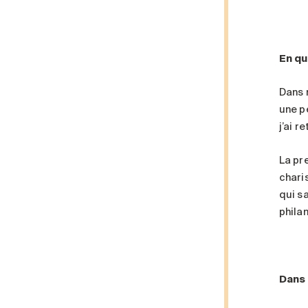
En qu
Dans 
une p
j’ai 
La pre
chari
qui s
philan
Dans 