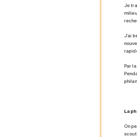
Je tr
milie
reche
J’ai 
nouvea
rapid
Par la
Penda
phila
La ph
On pe
scouts