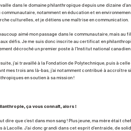
availle dans le domaine philanthropique depuis une dizaine d’ann
u communautaire, notamment en éducation et en environnement. 
rche culturelles, et je détiens une maîtrise en communication.
beaucoup aimé mon passage dans le communautaire, mais au fil du
ux défis. Je me suis donc inscrite au certificat en philanthropie
ement décroché un premier poste à l’Institut national canadien 
 suite, j’ai travaillé à la Fondation de Polytechnique, puis à cell
nt mes trois ans là-bas, j’ai notamment contribué à accroître s
nthropiques en soutien à sa mission !
ilanthropie, ça vous connaît, alors
!
ut dire que c’est dans mon sang ! Plus jeune, ma mère était chef
 à Lacolle. J’ai donc grandi dans cet esprit d’entraide, de solid