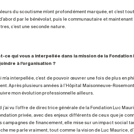
aleurs du scoutisme m’ont profondément marquée, et c’est tout 
: d’abord par le bénévolat, puis le communautaire et maintenant
utres, c’est une seconde nature.
t-ce qui vous a interpellée dans la mission de la Fondation
joindre à l’organisation
?
 m’a interpellée, c’est de pouvoir œuvrer une fois de plus en ph
rent. Après plusieurs années à l’Hôpital Maisonneuve-Rosemont,
uivre mon évolution professionnelle ailleurs.
j’ai vu l’offre de directrice générale de la Fondation Luc Maurice
ondation privée, avec des enjeux différents de ceux que je conn
es campagnes de financement, elle mise sur un impact social tang
che me parle vraiment, tout comme la vision de Luc Maurice, d’a