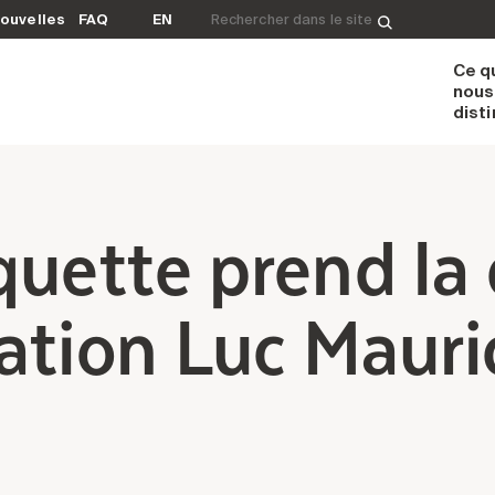
Rechercher&nbsp;:
ouvelles
FAQ
EN
Ce q
nous
dist
quette prend la 
ation Luc Mauri