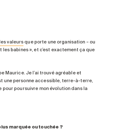
les valeurs
que porte une organisation – ou
nt les babines », et c’est exactement ça que
pe Maurice. Je l’ai trouvé agréable et
st une personne accessible, terre-à-terre,
ge pour poursuivre mon évolution dans la
 plus marquée ou touchée
?