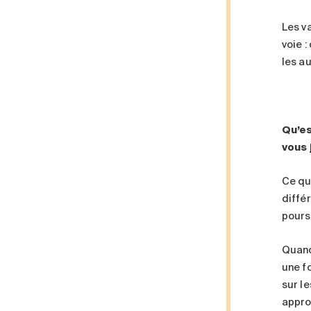
Les v
voie 
les a
Qu’es
vous 
Ce qui
diffé
pours
Quand 
une f
sur l
appro