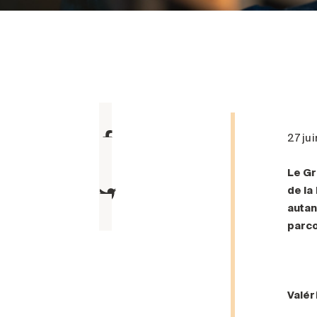
27 ju
Le Gr
de la
autan
parco
Valér