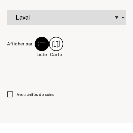
Comprendre la vie en résidence
Faire le bon choix
Comprendre les coûts
Les 6 étapes de décision
Votre arrivée en résidence
Afficher par :
Témoignages
Liste
Carte
Ce qui est inclus
Votre appartement
Aires communes
Activités
Avec unités de soins
Commerces intégrés
Services optionnels
Repas
Soins optionnels