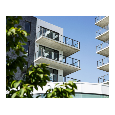
Entretien
Stationnement
Soins
Longue durée
Courte durée
Notre approche
Les 8 étapes d’emménagement
Nos résidences
Emplois
À propos
Nouvelles
FAQ
Rechercher&nbsp;: