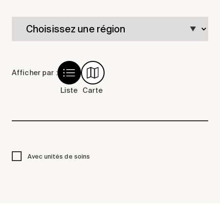
Comprendre la vie en résidence
Faire le bon choix
Comprendre les coûts
Les 6 étapes de décision
Votre arrivée en résidence
Afficher par :
Témoignages
Liste
Carte
Ce qui est inclus
Votre appartement
Aires communes
Activités
Avec unités de soins
Commerces intégrés
Services optionnels
Repas
Soins optionnels