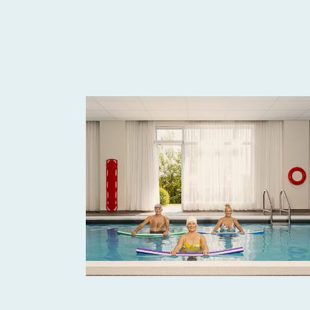
Comprendre la vie en résidence
Planifier une visite
Faire le bon choix
Comprendre les coûts
Les 6 étapes de décision
Votre arrivée en résidence
Témoignages
Ce qui est inclus
Votre appartement
Aires communes
Activités
Commerces intégrés
Services optionnels
Repas
Soins optionnels