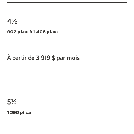
4½
902 pi.ca à 1 408 pi.ca
À partir de 3 919 $ par mois
5½
1 398 pi.ca