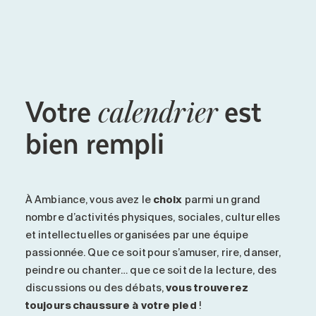
Entretien
Stationnement
Soins
Longue durée
Votre
est
Courte durée
calendrier
Notre approche
bien rempli
Les 8 étapes d’emménagement
Nos résidences
À Ambiance
, vous avez le
choix
parmi un grand
Emplois
nombre d’activités physiques, sociales, culturelles
À propos
et intellectuelles organisées par une équipe
passionnée. Que ce soit pour s’amuser, rire, danser,
Nouvelles
peindre ou chanter… que ce soit de la lecture, des
FAQ
discussions ou des débats,
vous trouverez
toujours chaussure à votre pied
!
Rechercher&nbsp;: