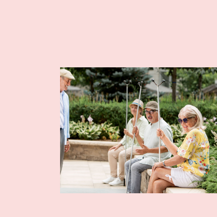
Comprendre la vie en résidence
Planifier une visite
Faire le bon choix
Comprendre les coûts
Les 6 étapes de décision
Votre arrivée en résidence
Témoignages
Ce qui est inclus
Votre appartement
Aires communes
Activités
Commerces intégrés
Services optionnels
Repas
Soins optionnels