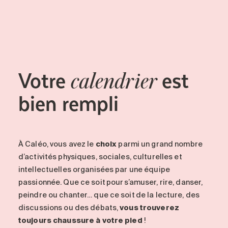
Entretien
Stationnement
Soins
Longue durée
Votre
est
Courte durée
calendrier
Notre approche
bien rempli
Les 8 étapes d’emménagement
Nos résidences
À Caléo
, vous avez le
choix
parmi un grand nombre
Emplois
d’activités physiques, sociales, culturelles et
À propos
intellectuelles organisées par une équipe
passionnée. Que ce soit pour s’amuser, rire, danser,
Nouvelles
peindre ou chanter… que ce soit de la lecture, des
FAQ
discussions ou des débats,
vous trouverez
toujours chaussure à votre pied
!
Rechercher&nbsp;: