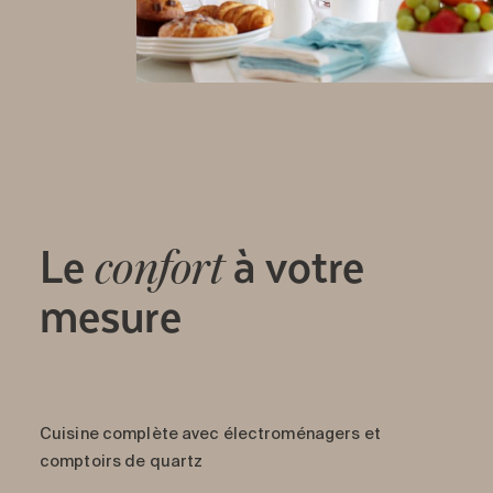
cette activité est l’occasion parfaite de bouger,
d’améliorer vos réflexes et de partager de belles
parties dans une ambiance conviviale. Le ping-
pong est un excellent moyen de rester actif tout
en s’amusant et en rencontrant d’autres
passionné·e·s.
Le
à votre
confort
mesure
Cuisine complète avec électroménagers et
comptoirs de quartz