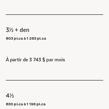
amateurs et amatrices de se réunir pour jouer,
se divertir et socialiser. Que vous soyez
joueur·se régulier·ère ou que vous souhaitiez
simplement passer un bon moment en bonne
compagnie, ces séances offrent un espace idéal
3½ + den
pour pratiquer le 500 à votre rythme.
803 pi.ca à 1 263 pi.ca
À partir de 3 743 $ par mois
4½
830 pi.ca à 1 196 pi.ca