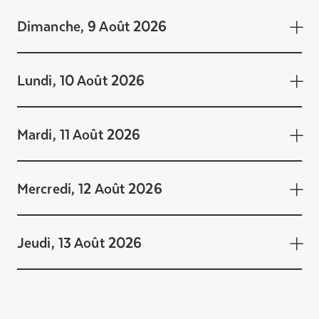
Entretien
Dimanche, 9 Août 2026
Stationnement
Soins
Lundi, 10 Août 2026
Longue durée
Courte durée
Notre approche
Mardi, 11 Août 2026
Les 8 étapes d’emménagement
Nos résidences
Mercredi, 12 Août 2026
Emplois
À propos
Jeudi, 13 Août 2026
Samedi, 8 Août 2026
Nouvelles
13:30 - 15:00 Activité
FAQ
Pétanque sur la terrasse du 7e
Rechercher&nbsp;: