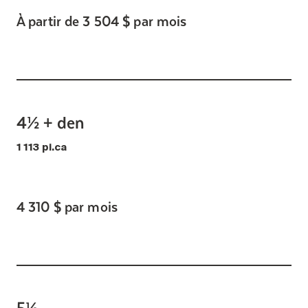
À partir de 3 504 $ par mois
4½ + den
1 113 pi.ca
4 310 $ par mois
5½