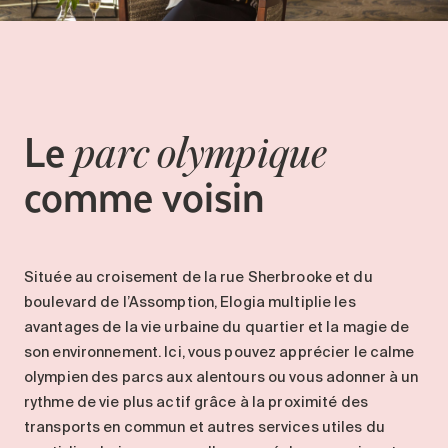
Entretien
Stationnement
Soins
Longue durée
L
e
parc olympique
Courte durée
comme voisin
Notre approche
Les 8 étapes d’emménagement
Nos résidences
Située au croisement de la rue Sherbrooke et du
Emplois
boulevard de l’Assomption, Elogia multiplie les
avantages de la
vie urbaine
du quartier et la magie
de
À propos
son environnement.
Ici, vous pouvez
apprécier
le
calme
Nouvelles
olympien
des parcs aux alentours ou vous adonner à un
FAQ
rythme de vie plus
actif
grâce à la proximité des
transports en commun et autres services utiles du
Rechercher&nbsp;: