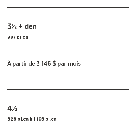
3½ + den
997 pi.ca
À partir de 3 146 $ par mois
4½
828 pi.ca à 1 193 pi.ca