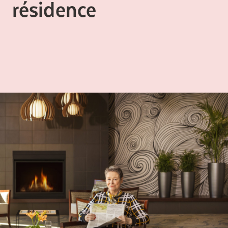
résidence
Comprendre la vie en résidence
Planifier une visite
Faire le bon choix
Comprendre les coûts
Les 6 étapes de décision
Votre arrivée en résidence
Témoignages
Ce qui est inclus
Votre appartement
Aires communes
Activités
Commerces intégrés
Services optionnels
Repas
Soins optionnels