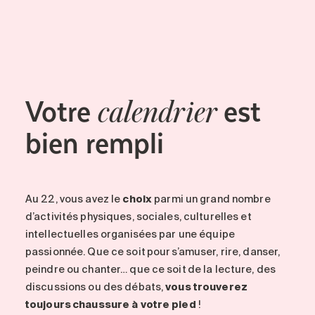
Entretien
Stationnement
Soins
Longue durée
Votre
est
Courte durée
calendrier
Notre approche
bien rempli
Les 8 étapes d’emménagement
Nos résidences
Au 22
, vous avez le
choix
parmi un grand nombre
Emplois
d’activités physiques, sociales, culturelles et
À propos
intellectuelles organisées par une équipe
passionnée. Que ce soit pour s’amuser, rire, danser,
Nouvelles
peindre ou chanter… que ce soit de la lecture, des
FAQ
discussions ou des débats,
vous trouverez
toujours chaussure à votre pied
!
Rechercher&nbsp;: