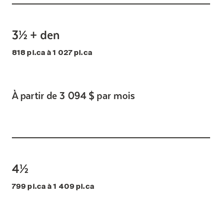
3½ + den
818 pi.ca à 1 027 pi.ca
À partir de 3 094 $ par mois
4½
799 pi.ca à 1 409 pi.ca