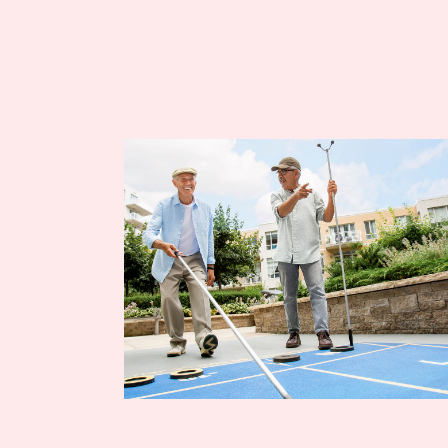
Comprendre la vie en résidence
Planifier une visite
Faire le bon choix
Comprendre les coûts
Les 6 étapes de décision
Votre arrivée en résidence
Témoignages
Ce qui est inclus
Votre appartement
Aires communes
Activités
Commerces intégrés
Services optionnels
Repas
Soins optionnels