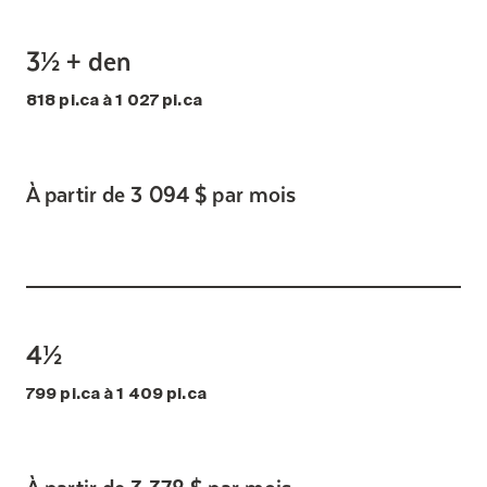
3½ + den
818 pi.ca à 1 027 pi.ca
À partir de 3 094 $ par mois
4½
799 pi.ca à 1 409 pi.ca
À partir de 3 378 $ par mois