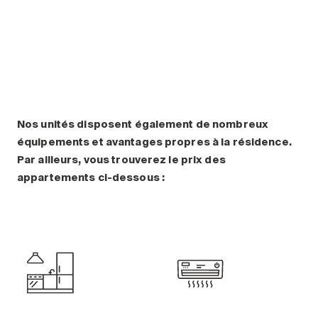
Comprendre la vie en résidence
Planifier une visite
Faire le bon choix
Comprendre les coûts
Les 6 étapes de décision
Votre arrivée en résidence
Témoignages
Nos unités disposent également de nombreux
équipements et avantages propres à la résidence.
Ce qui est inclus
Par ailleurs, vous trouverez le prix des
Votre appartement
appartements ci-dessous :
Aires communes
Activités
Commerces intégrés
Services optionnels
Repas
Soins optionnels