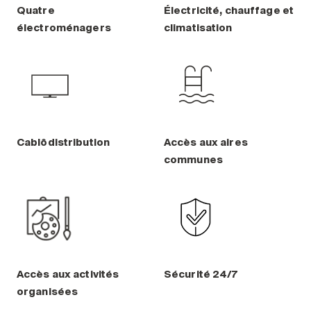
Entretien
Quatre
Électricité, chauffage et
électroménagers
climatisation
Stationnement
Soins
Longue durée
Courte durée
Notre approche
Les 8 étapes d’emménagement
Cablôdistribution
Accès aux aires
communes
Nos résidences
Emplois
À propos
Nouvelles
FAQ
Accès aux activités
Sécurité 24/7
organisées
Rechercher&nbsp;: