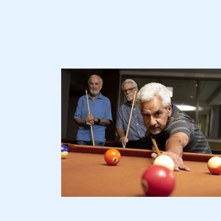
Comprendre la vie en résidence
Planifier une visite
Faire le bon choix
Comprendre les coûts
Les 6 étapes de décision
Votre arrivée en résidence
Témoignages
Ce qui est inclus
Votre appartement
Aires communes
Activités
Commerces intégrés
Services optionnels
Repas
Soins optionnels