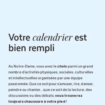
Entretien
Stationnement
Soins
Longue durée
Votre
est
Courte durée
calendrier
Notre approche
bien rempli
Les 8 étapes d’emménagement
Nos résidences
Au
Notre-Dame
, vous avez le
choix
parmi un grand
Emplois
nombre d’activités physiques, sociales, culturelles
À propos
et intellectuelles organisées par une équipe
passionnée. Que ce soit pour s’amuser, rire, danser,
Nouvelles
peindre ou chanter… que ce soit de la lecture, des
FAQ
discussions ou des débats,
vous trouverez
toujours chaussure à votre pied
!
Rechercher&nbsp;: