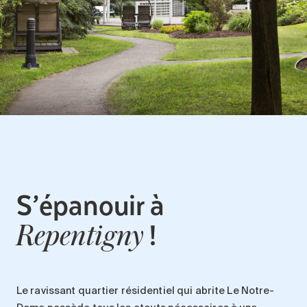
S’épanouir à
!
Repentigny
Le ravissant
quartier résidentiel
qui abrite
Le Notre-