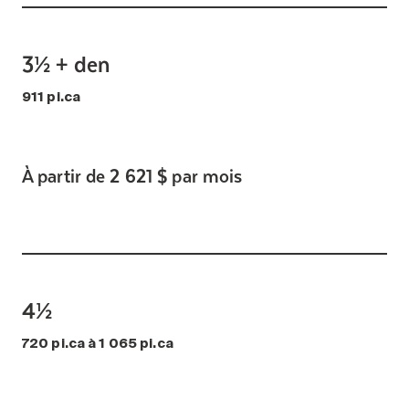
3½ + den
911 pi.ca
À partir de 2 621 $ par mois
4½
720 pi.ca à 1 065 pi.ca