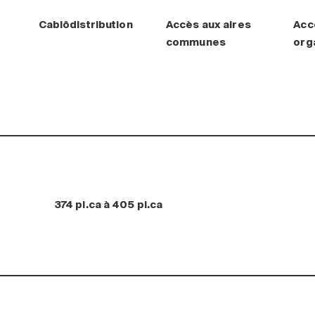
Cablôdistribution
Accès aux aires
Acc
communes
org
374 pi.ca à 405 pi.ca