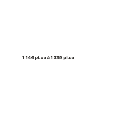
1 146 pi.ca à 1 339 pi.ca