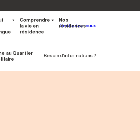
ui
Comprendre
Nos
la vie en
résidences
Contactez-nous
ingue
résidence
ne
au Quartier
Besoin d'informations ?
ilaire