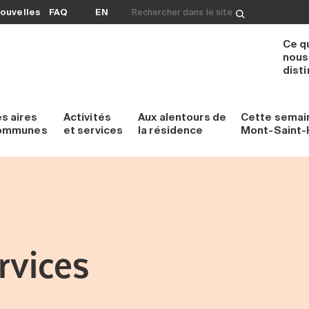
Rechercher&nbsp;:
ouvelles
FAQ
EN
Ce q
nous
dist
es
aires
Activités
Aux alentours
de
Cette semai
ommunes
et services
la résidence
Mont-Saint-H
rvices