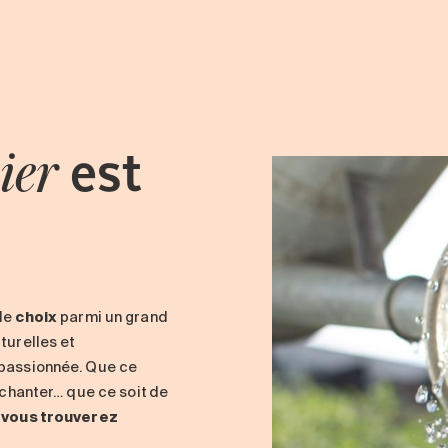
est
ier
 le
choix
parmi un grand
turelles et
 passionnée. Que ce
u chanter… que ce soit de
,
vous trouverez