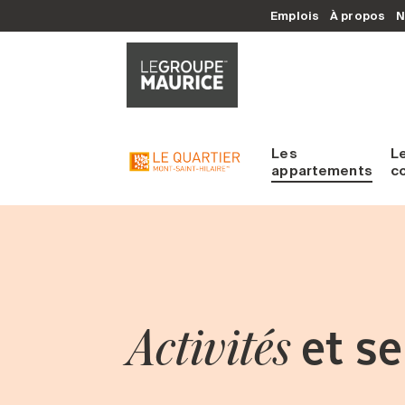
Emplois
À propos
N
Les
L
appartements
c
et se
Activités