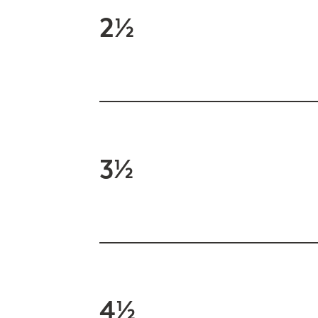
2½
3½
4½