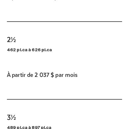
2½
462 pi.ca à 626 pi.ca
À partir de 2 037 $ par mois
3½
489 pi.ca à 897 pi.ca