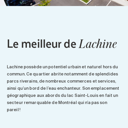
Entretien
Stationnement
Soins
Longue durée
Le
meilleur de
Lachine
Courte durée
Notre approche
Les 8 étapes d’emménagement
Lachine
possède un
potentiel urbain et naturel
hors du
Nos résidences
commun. Ce quartier abrite notamment de splendides
parcs
riverains, de nombreux
commerces et services
,
Emplois
ainsi qu’un bord de l’eau enchanteur. Son emplacement
À propos
géographique aux abords du
lac Saint-Louis
en fait un
Nouvelles
secteur remarquable de Montréal qui n’a pas son
pareil !
FAQ
Rechercher&nbsp;: