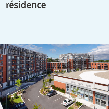
résidence
Comprendre la vie en résidence
Planifier une visite
Faire le bon choix
Comprendre les coûts
Les 6 étapes de décision
Votre arrivée en résidence
Témoignages
Ce qui est inclus
Votre appartement
Aires communes
Activités
Commerces intégrés
Services optionnels
Repas
Soins optionnels