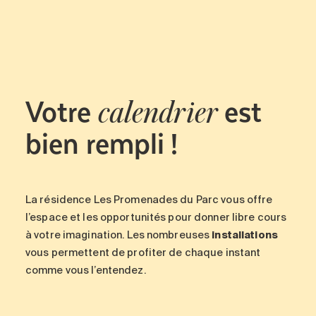
Entretien
Stationnement
Soins
Longue durée
Votre
est
Courte durée
calendrier
Notre approche
bien rempli !
Les 8 étapes d’emménagement
Nos résidences
La résidence Les Promenades du Parc vous offre
Emplois
l’espace et les opportunités pour donner libre cours
À propos
à votre imagination. Les nombreuses
installations
vous permettent de profiter de chaque instant
Nouvelles
comme vous l’entendez.
FAQ
Rechercher&nbsp;: