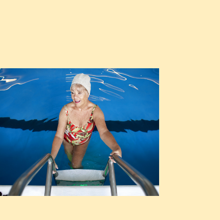
Comprendre la vie en résidence
Planifier une visite
Faire le bon choix
Comprendre les coûts
Les 6 étapes de décision
Votre arrivée en résidence
Témoignages
Ce qui est inclus
Votre appartement
Aires communes
Activités
Commerces intégrés
Services optionnels
Repas
Soins optionnels