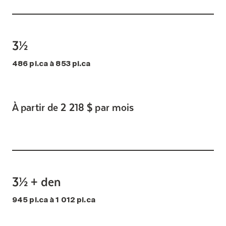
3½
486 pi.ca à 853 pi.ca
À partir de 2 218 $ par mois
3½ + den
945 pi.ca à 1 012 pi.ca