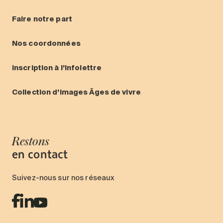
Entretien
Faire notre part
Stationnement
Soins
Nos coordonnées
Longue durée
Inscription à l’infolettre
Courte durée
Notre approche
Collection d’images Âges de vivre
Les 8 étapes d’emménagement
Nos résidences
Restons
en contact
Emplois
À propos
Suivez-nous sur nos réseaux
Nouvelles
FAQ
Rechercher&nbsp;: