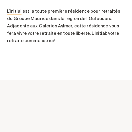
Entretien
L’Initial
est la toute première résidence pour retraités
Stationnement
du Groupe Maurice dans la région de l’Outaouais.
Soins
Adjacente aux Galeries Aylmer, cette résidence vous
fera vivre votre retraite en toute liberté. L’Initial: votre
Longue durée
retraite commence ici!
Courte durée
Notre approche
Les 8 étapes d’emménagement
Nos résidences
Emplois
À propos
Nouvelles
FAQ
Rechercher&nbsp;: