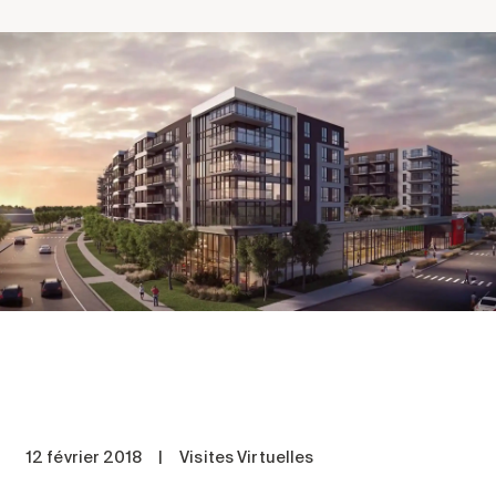
Comprendre la vie en résidence
Faire le bon choix
Comprendre les coûts
Les 6 étapes de décision
Votre arrivée en résidence
Témoignages
Ce qui est inclus
Votre appartement
Aires communes
Activités
Commerces intégrés
Services optionnels
Repas
12 février 2018
|
Visites Virtuelles
Soins optionnels