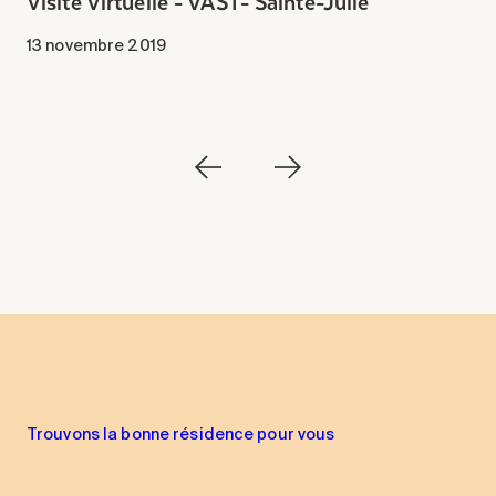
Visite Virtuelle - VAST- Sainte-Julie
V
13 novembre 2019
13
Trouvons la bonne résidence pour vous