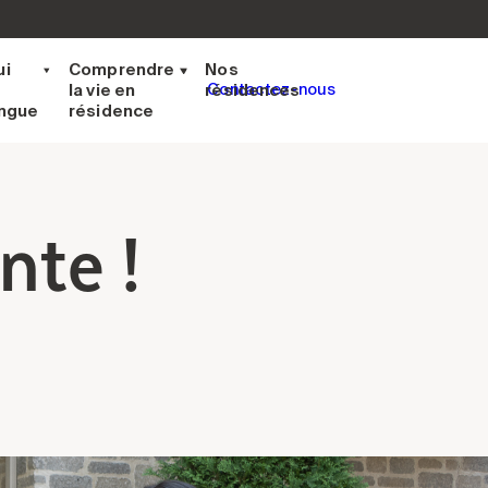
ui
Comprendre
Nos
la vie en
résidences
Contactez-nous
ingue
résidence
nte !