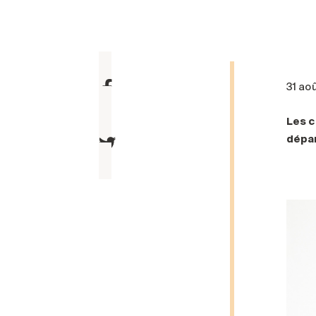
31 ao
Les c
dépar