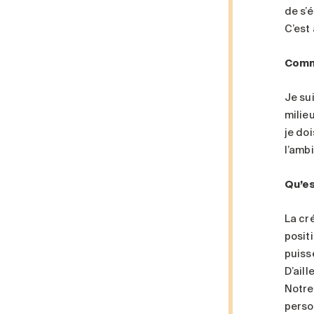
de s’
C’est
Comme
Je su
milie
je do
l’amb
Qu’es
La cr
posit
puiss
D’aill
Notre
perso