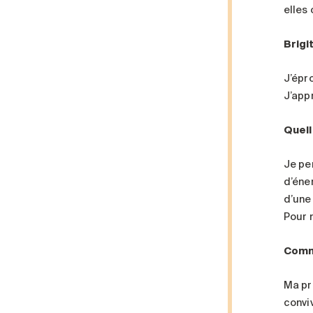
elles
Brigi
J’épr
J’app
Quell
Je pe
d’éne
d’une
Pour m
Comme
Ma pr
convi