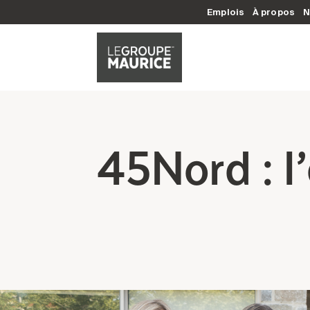
Emplois
À propos
N
45Nord : l