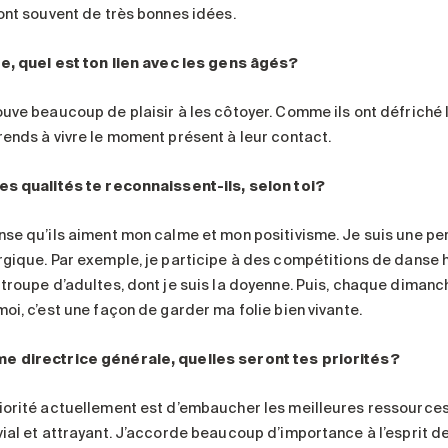
 ont souvent de très bonnes idées.
te, quel est ton lien avec les gens âgés?
ouve beaucoup de plaisir à les côtoyer. Comme ils ont défriché 
rends à vivre le moment présent à leur contact.
es qualités te reconnaissent-ils, selon toi?
nse qu’ils aiment mon calme et mon positivisme. Je suis une pe
rgique. Par exemple, je participe à des compétitions de danse h
 troupe d’adultes, dont je suis la doyenne. Puis, chaque diman
oi, c’est une façon de garder ma folie bien vivante.
 directrice générale, quelles seront tes priorités?
iorité actuellement est d’embaucher les meilleures ressources 
vial et attrayant. J’accorde beaucoup d’importance à l’esprit d