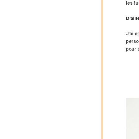
les fu
D’ail
J’ai 
person
pour 