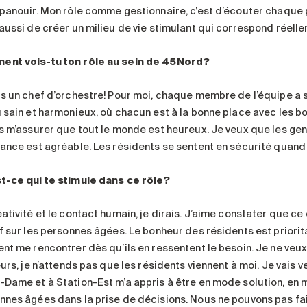
épanouir. Mon rôle comme gestionnaire, c’est d’écouter chaque
 aussi de créer un milieu de vie stimulant qui correspond réelle
nt vois-tu ton rôle au sein de 45Nord?
is un chef d’orchestre! Pour moi, chaque membre de l’équipe a s
u sain et harmonieux, où chacun est à la bonne place avec les bo
is m’assurer que tout le monde est heureux. Je veux que les gen
iance est agréable. Les résidents se sentent en sécurité quand l
t-ce qui te stimule dans ce rôle?
éativité et le contact humain, je dirais. J’aime constater que c
if sur les personnes âgées. Le bonheur des résidents est priorit
ent me rencontrer dès qu’ils en ressentent le besoin. Je ne veux
eurs, je n’attends pas que les résidents viennent à moi. Je vais
-Dame et à Station-Est m’a appris à être en mode solution, en 
nnes âgées dans la prise de décisions. Nous ne pouvons pas faire