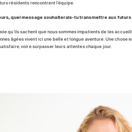
turs résidents rencontrent l’équipe.
leurs, quel message souhaiterais-tu transmettre aux futur
envie qu’ils sachent que nous sommes impatients de les accueilli
nes âgées vivent ici une belle et longue aventure. Une chose est
satisfaire, voire surpasser leurs attentes chaque jour.