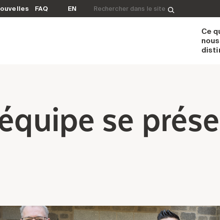
Rechercher&nbsp;:
ouvelles
FAQ
EN
Ce q
nous
dist
’équipe se prése