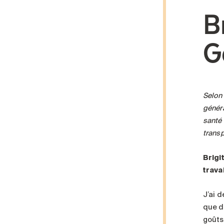
B
G
Selon 
généra
santé 
transp
Brigi
trava
J’ai 
que d
goûts,