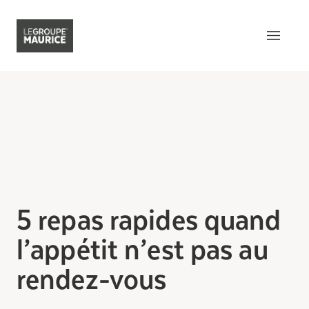
Contactez-nous
EN
Ce qui nous distingue
Notre produit
Notre expérience client
5 repas rapides quand
Notre esprit épicurien
l’appétit n’est pas au
Notre intégration dans la
communauté
rendez-vous
Notre sens de l’innovation