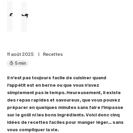
Entretien
Stationnement
Soins
Longue durée
Courte durée
Notre approche
11 août 2025
|
Recettes
Les 8 étapes d’emménagement
5 min
Nos résidences
Il n’est pas toujours facile de cuisiner quand
l’appétit est en berne ou que vous n’avez
Emplois
simplement pas le temps. Heureusement, il existe
À propos
des repas rapides et savoureux, que vous pouvez
Nouvelles
préparer en quelques minutes sans faire l’impasse
sur le goût ni les bons ingrédients. Voici donc cinq
FAQ
idées de recettes faciles pour manger léger… sans
Rechercher&nbsp;:
vous compliquer la vie.