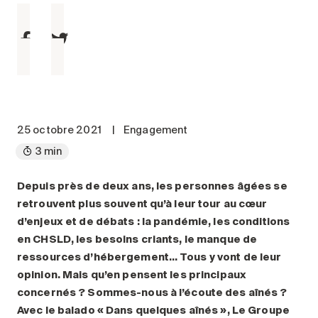
Entretien
Stationnement
Soins
Longue durée
Courte durée
Notre approche
25 octobre 2021
|
Engagement
Les 8 étapes d’emménagement
3 min
Nos résidences
Depuis près de deux ans, les personnes âgées se
retrouvent plus souvent qu’à leur tour au cœur
Emplois
d’enjeux et de débats : la pandémie, les conditions
À propos
en CHSLD, les besoins criants, le manque de
Nouvelles
ressources d’hébergement… Tous y vont de leur
opinion. Mais qu’en pensent les principaux
FAQ
concernés ? Sommes-nous à l’écoute des aînés ?
Rechercher&nbsp;:
Avec le balado « Dans quelques aînés », Le Groupe