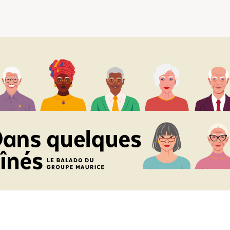
Comprendre la vie en résidence
Faire le bon choix
Comprendre les coûts
Les 6 étapes de décision
Votre arrivée en résidence
Témoignages
Ce qui est inclus
Votre appartement
Aires communes
Activités
Commerces intégrés
Services optionnels
Repas
Soins optionnels