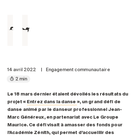
Entretien
Stationnement
Soins
Longue durée
Courte durée
Notre approche
Les 8 étapes d’emménagement
14 avril 2022
|
Engagement communautaire
Nos résidences
2 min
Emplois
Le 18 mars dernier étaient dévoilés les résultats du
projet «
Entrez dans la danse
», un grand défi de
À propos
danse animé par le danseur professionnel Jean-
Nouvelles
Marc Généreux, en partenariat avec Le Groupe
FAQ
Maurice. Ce défi visait à amasser des fonds pour
l’Académie Zénith, qui permet d’accueillir des
Rechercher&nbsp;: