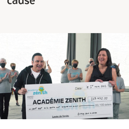
Comprendre la vie en résidence
Faire le bon choix
Comprendre les coûts
Les 6 étapes de décision
Votre arrivée en résidence
Témoignages
Ce qui est inclus
Votre appartement
Aires communes
Activités
Commerces intégrés
Services optionnels
Repas
Soins optionnels