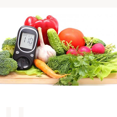
Comprendre la vie en résidence
Faire le bon choix
Comprendre les coûts
Les 6 étapes de décision
Votre arrivée en résidence
Témoignages
Ce qui est inclus
Votre appartement
Aires communes
Activités
Commerces intégrés
Services optionnels
Repas
Soins optionnels