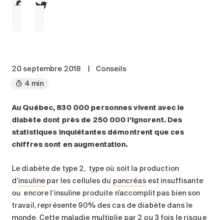
Entretien
Stationnement
Soins
Longue durée
20 septembre 2018
|
Conseils
Courte durée
4 min
Notre approche
Les 8 étapes d’emménagement
Au Québec, 830 000 personnes vivent avec le
Nos résidences
diabète dont près de 250 000 l’ignorent. Des
statistiques inquiétantes démontrent que ces
chiffres sont en augmentation.
Emplois
À propos
Le diabète de type 2, type où soit la production
Nouvelles
d’
insuline
par les cellules du
pancréas
est insuffisante
FAQ
ou encore l’insuline produite n’accomplit pas bien son
travail, représente 90% des cas de diabète dans le
Rechercher&nbsp;:
monde. Cette maladie multiplie par 2 ou 3 fois le risque